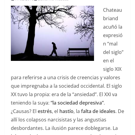
Chateau
briand
acuñó la
expresió
n “mal
del siglo”
en el
siglo XIX
para referirse a una crisis de creencias y valores
que impregnaba a la sociedad occidental. El siglo
XX tuvo la propia: era de la “ansiedad”. El XXI va
teniendo la suya:
“la sociedad depresiva”
.
¿Causas? El
estrés
, el
hastío
, la
falta de ideales
. De
allí los colapsos narcisistas y las angustias
desbordantes. La ilusión parece doblegarse. La