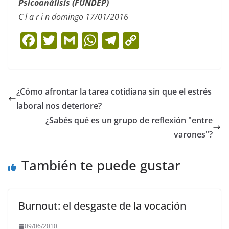
Psicoanálisis (FUNDEP)
C l a r i n domingo 17/01/2016
F
T
G
W
T
C
a
w
m
h
el
o
c
itt
ai
at
e
p
e
er
l
s
gr
y
¿Cómo afrontar la tarea cotidiana sin que el estrés
b
A
a
Li
laboral nos deteriore?
o
p
m
n
¿Sabés qué es un grupo de reflexión "entre
o
p
k
varones"?
k
También te puede gustar
Burnout: el desgaste de la vocación
09/06/2010