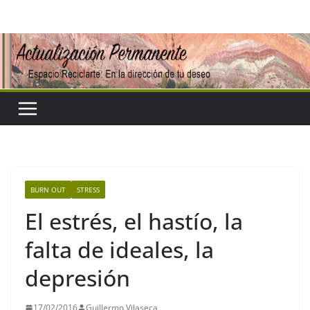
Saltar
al
contenido
BURN OUT
STRESS
El estrés, el hastío, la
falta de ideales, la
depresión
17/02/2016
Guillermo Vilaseca