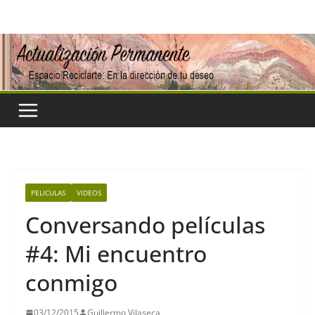
Saltar
al
contenido
PELICULAS
VIDEOS
Conversando películas
#4: Mi encuentro
conmigo
03/12/2015
Guillermo Vilaseca