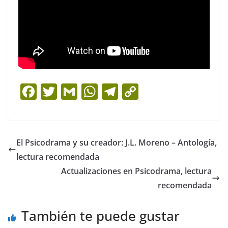
F
T
G
W
T
C
a
w
m
h
el
o
c
itt
ai
at
e
p
e
er
l
s
gr
y
El Psicodrama y su creador: J.L. Moreno – Antología,
b
A
a
Li
lectura recomendada
o
p
m
n
Actualizaciones en Psicodrama, lectura
o
p
k
recomendada
k
También te puede gustar