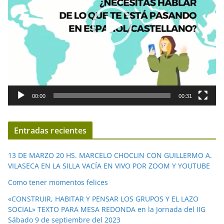
o
d
u
c
t
o
r
d
00:00
00:31
e
v
í
Entradas recientes
d
e
13 DE MARZO 20 HS. MARCELO CHOCLIN CON GUILLERMO A.
o
VILASECA EN LA SILLA VACÍA EN VIVO POR ZOOM Y YOUTUBE
Como tener momentos felices
«CONSTRUIR, HABITAR Y PENSAR LOS GRUPOS Y EL LAZO
SOCIAL» TEXTO PARA MESA REDONDA en la Jornada del IIG
Sábado 9 de septiembre del 2023