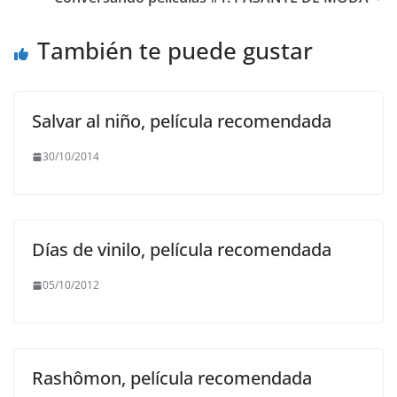
o
p
m
n
o
p
k
También te puede gustar
k
Salvar al niño, película recomendada
30/10/2014
Días de vinilo, película recomendada
05/10/2012
Rashômon, película recomendada