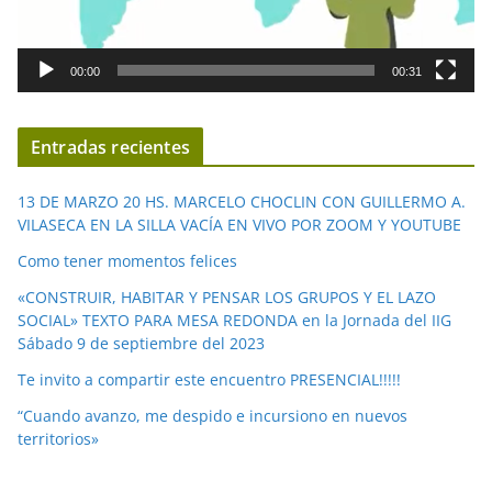
r
d
00:00
00:31
e
v
í
Entradas recientes
d
e
13 DE MARZO 20 HS. MARCELO CHOCLIN CON GUILLERMO A.
o
VILASECA EN LA SILLA VACÍA EN VIVO POR ZOOM Y YOUTUBE
Como tener momentos felices
«CONSTRUIR, HABITAR Y PENSAR LOS GRUPOS Y EL LAZO
SOCIAL» TEXTO PARA MESA REDONDA en la Jornada del IIG
Sábado 9 de septiembre del 2023
Te invito a compartir este encuentro PRESENCIAL!!!!!
“Cuando avanzo, me despido e incursiono en nuevos
territorios»