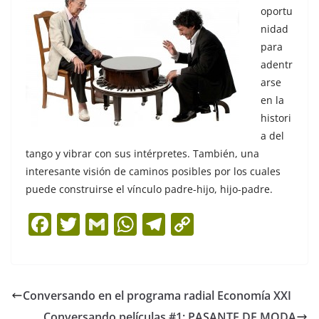
oportu
nidad
para
adentr
arse
en la
histori
a del
tango y vibrar con sus intérpretes. También, una
interesante visión de caminos posibles por los cuales
puede construirse el vínculo padre-hijo, hijo-padre.
F
T
G
W
T
C
a
w
m
h
el
o
c
itt
ai
at
e
p
e
er
l
s
gr
y
Conversando en el programa radial Economía XXI
b
A
a
Li
Conversando películas #1: PASANTE DE MODA