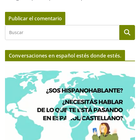
Conversaciones en español estés donde estés.
R
e
p
r
o
d
u
c
t
o