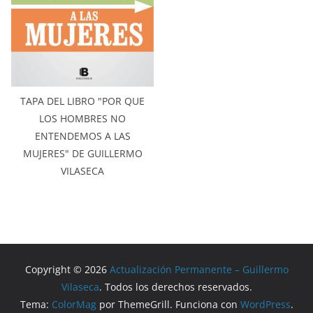
TAPA DEL LIBRO "POR QUE
LOS HOMBRES NO
ENTENDEMOS A LAS
MUJERES" DE GUILLERMO
VILASECA
Copyright © 2026
Actualización Permanente – Guillermo
Vilaseca
. Todos los derechos reservados.
Tema:
ColorMag
por ThemeGrill. Funciona con
WordPress
.