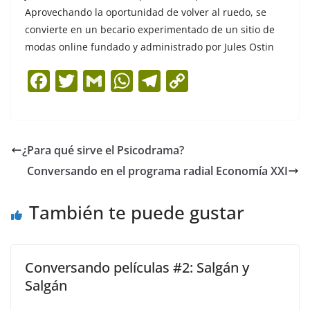
Aprovechando la oportunidad de volver al ruedo, se
convierte en un becario experimentado de un sitio de
modas online fundado y administrado por Jules Ostin
F
T
G
W
T
C
a
w
m
h
el
o
c
itt
ai
at
e
p
e
er
l
s
gr
y
¿Para qué sirve el Psicodrama?
b
A
a
Li
Conversando en el programa radial Economía XXI
o
p
m
n
o
p
k
También te puede gustar
k
Conversando películas #2: Salgán y
Salgán