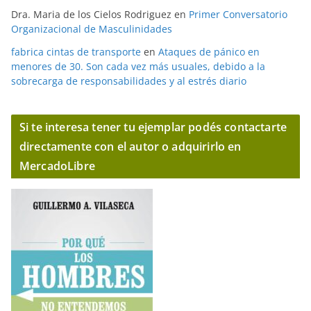
Dra. Maria de los Cielos Rodriguez
en
Primer Conversatorio
Organizacional de Masculinidades
fabrica cintas de transporte
en
Ataques de pánico en
menores de 30. Son cada vez más usuales, debido a la
sobrecarga de responsabilidades y al estrés diario
Si te interesa tener tu ejemplar podés contactarte
directamente con el autor o adquirirlo en
MercadoLibre