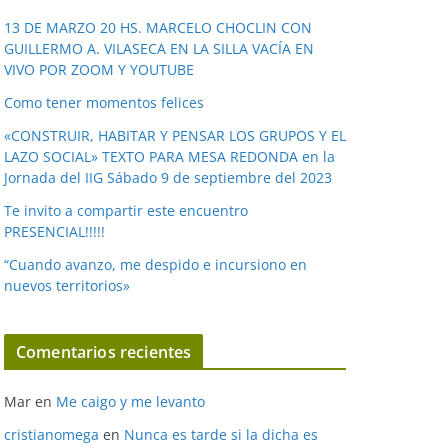
v
í
13 DE MARZO 20 HS. MARCELO CHOCLIN CON
GUILLERMO A. VILASECA EN LA SILLA VACÍA EN
d
VIVO POR ZOOM Y YOUTUBE
e
o
Como tener momentos felices
«CONSTRUIR, HABITAR Y PENSAR LOS GRUPOS Y EL
LAZO SOCIAL» TEXTO PARA MESA REDONDA en la
Jornada del IIG Sábado 9 de septiembre del 2023
Te invito a compartir este encuentro
PRESENCIAL!!!!!
“Cuando avanzo, me despido e incursiono en
nuevos territorios»
Comentarios recientes
Mar
en
Me caigo y me levanto
cristianomega
en
Nunca es tarde si la dicha es