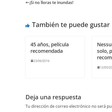
e
er
l
s
gr
y
¡Si no lloras te inundas!
b
A
a
Li
o
p
m
n
También te puede gustar
o
p
k
k
45 años, película
Nessun
recomendada
solo, p
recom
23/06/2016
12/05/2
Deja una respuesta
Tu dirección de correo electrónico no será pu