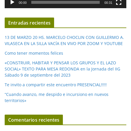
00:00
00:31
e
v
í
Entradas recientes
d
e
13 DE MARZO 20 HS. MARCELO CHOCLIN CON GUILLERMO A.
o
VILASECA EN LA SILLA VACÍA EN VIVO POR ZOOM Y YOUTUBE
Como tener momentos felices
«CONSTRUIR, HABITAR Y PENSAR LOS GRUPOS Y EL LAZO
SOCIAL» TEXTO PARA MESA REDONDA en la Jornada del IIG
Sábado 9 de septiembre del 2023
Te invito a compartir este encuentro PRESENCIAL!!!!!
“Cuando avanzo, me despido e incursiono en nuevos
territorios»
Comentarios recientes