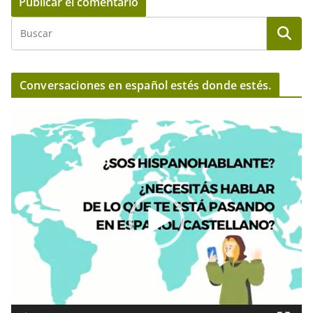
Conversaciones en español estés donde estés.
R
e
p
r
o
d
u
c
t
o
r
d