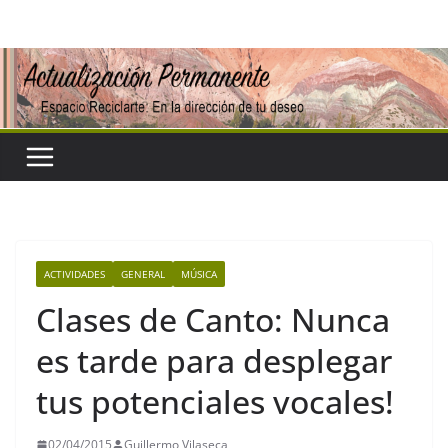
Saltar
al
contenido
ACTIVIDADES
GENERAL
MÚSICA
Clases de Canto: Nunca
es tarde para desplegar
tus potenciales vocales!
02/04/2015
Guillermo Vilaseca