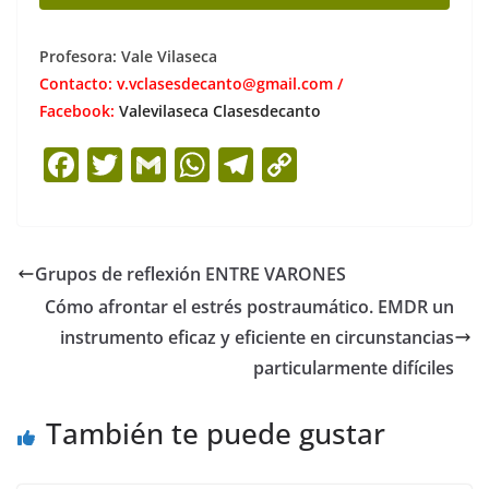
Profesora: Vale Vilaseca
Contacto: v.vclasesdecanto@gmail.com /
Facebook:
Valevilaseca Clasesdecanto
F
T
G
W
T
C
a
w
m
h
el
o
c
itt
ai
at
e
p
e
er
l
s
gr
y
Grupos de reflexión ENTRE VARONES
b
A
a
Li
Cómo afrontar el estrés postraumático. EMDR un
o
p
m
n
instrumento eficaz y eficiente en circunstancias
o
p
k
particularmente difíciles
k
También te puede gustar