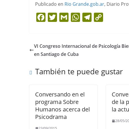
Publicado en
Rio Grande.gob.ar
, Diario Pr
F
T
G
W
T
C
a
w
m
h
el
o
c
itt
ai
at
e
p
e
er
l
s
gr
y
VI Congreso Internacional de Psicología Bie
b
A
a
Li
en Santiago de Cuba
o
p
m
n
También te puede gustar
o
p
k
k
Conversando en el
Conve
programa Sobre
de la 
Humanos acerca del
la act
Psicodrama
28/05/2
23/09/2015