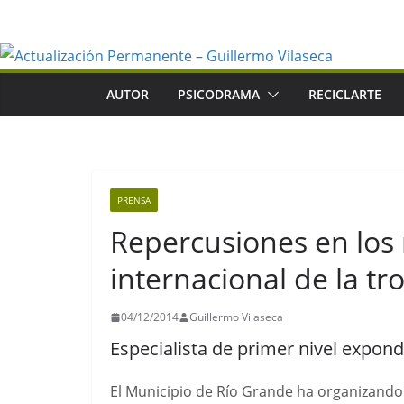
Saltar
al
contenido
AUTOR
PSICODRAMA
RECICLARTE
PRENSA
Repercusiones en los 
internacional de la t
04/12/2014
Guillermo Vilaseca
Especialista de primer nivel expo
El Municipio de Río Grande ha organizando