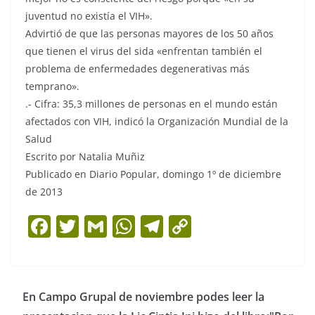
juventud no existía el VIH».
Advirtió de que las personas mayores de los 50 años
que tienen el virus del sida «enfrentan también el
problema de enfermedades degenerativas más
temprano».
.- Cifra: 35,3 millones de personas en el mundo están
afectados con VIH, indicó la Organización Mundial de la
Salud
Escrito por Natalia Muñiz
Publicado en Diario Popular, domingo 1º de diciembre
de 2013
F
T
G
W
T
C
a
w
m
h
el
o
c
itt
ai
at
e
p
e
er
l
s
gr
y
En Campo Grupal de noviembre podes leer la