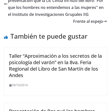
b
A
a
Li
presentacion que la Lic Cintia Ini hizo del libro:"Por
o
p
m
n
que los hombres no entendemos a las mujeres" en
o
p
k
el Instituto de Investigaciones Grupales IIG
Frente al espejo
k
También te puede gustar
Taller “Aproximación a los secretos de la
psicología del varón” en la 8va. Feria
Regional del Libro de San Martín de los
Andes
09/10/2014