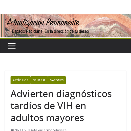
Saltar
al
contenido
ARTÍCULOS
GENERAL
VARONES
Advierten diagnósticos
tardíos de VIH en
adultos mayores
20/11/2014
Guillermo Vilaseca