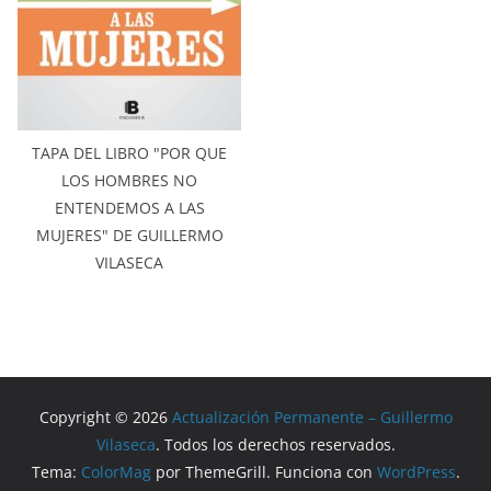
TAPA DEL LIBRO "POR QUE
LOS HOMBRES NO
ENTENDEMOS A LAS
MUJERES" DE GUILLERMO
VILASECA
Copyright © 2026
Actualización Permanente – Guillermo
Vilaseca
. Todos los derechos reservados.
Tema:
ColorMag
por ThemeGrill. Funciona con
WordPress
.