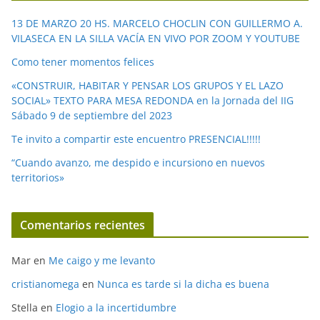
e
13 DE MARZO 20 HS. MARCELO CHOCLIN CON GUILLERMO A.
o
VILASECA EN LA SILLA VACÍA EN VIVO POR ZOOM Y YOUTUBE
Como tener momentos felices
«CONSTRUIR, HABITAR Y PENSAR LOS GRUPOS Y EL LAZO
SOCIAL» TEXTO PARA MESA REDONDA en la Jornada del IIG
Sábado 9 de septiembre del 2023
Te invito a compartir este encuentro PRESENCIAL!!!!!
“Cuando avanzo, me despido e incursiono en nuevos
territorios»
Comentarios recientes
Mar
en
Me caigo y me levanto
cristianomega
en
Nunca es tarde si la dicha es buena
Stella
en
Elogio a la incertidumbre