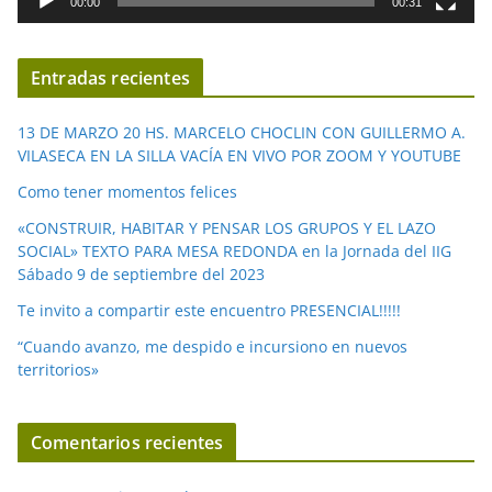
00:00
00:31
e
v
í
Entradas recientes
d
e
13 DE MARZO 20 HS. MARCELO CHOCLIN CON GUILLERMO A.
o
VILASECA EN LA SILLA VACÍA EN VIVO POR ZOOM Y YOUTUBE
Como tener momentos felices
«CONSTRUIR, HABITAR Y PENSAR LOS GRUPOS Y EL LAZO
SOCIAL» TEXTO PARA MESA REDONDA en la Jornada del IIG
Sábado 9 de septiembre del 2023
Te invito a compartir este encuentro PRESENCIAL!!!!!
“Cuando avanzo, me despido e incursiono en nuevos
territorios»
Comentarios recientes