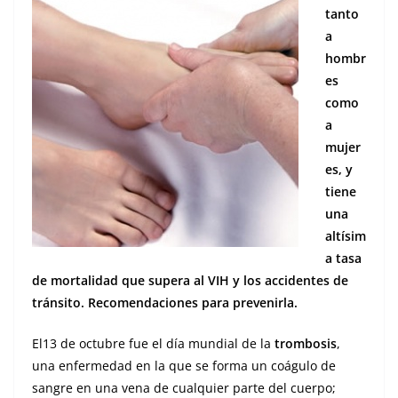
tanto
a
hombr
es
como
a
mujer
es, y
tiene
una
altísim
a tasa
de mortalidad que supera al VIH y los accidentes de
tránsito. Recomendaciones para prevenirla.
El13 de octubre fue el día mundial de la
trombosis
,
una enfermedad en la que se forma un coágulo de
sangre en una vena de cualquier parte del cuerpo;