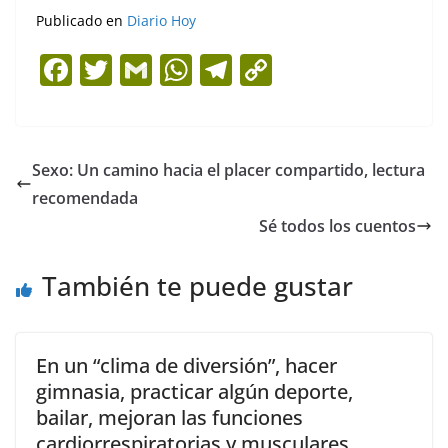
Publicado en
Diario Hoy
F
T
G
W
T
C
a
w
m
h
el
o
c
itt
ai
at
e
p
e
er
l
s
gr
y
Sexo: Un camino hacia el placer compartido, lectura
b
A
a
Li
recomendada
o
p
m
n
Sé todos los cuentos
o
p
k
También te puede gustar
k
En un “clima de diversión”, hacer
gimnasia, practicar algún deporte,
bailar, mejoran las funciones
cardiorrespiratorias y musculares,