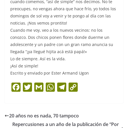
cuando comemos, “así de simple” nos decimos. No te
preocupes, no vengas ahora que hace frío, yo todos los
domingos de sol voy a venir y te pongo al día con las
noticias. ¡Nos vemos prontito!
Cuando me voy, veo a los nuevos vecinos: no los
conozco. Dos chicos ponen flores donde duerme un
adolescente y un padre con un gran ramo anuncia su
llegada “¡ya llegué hijita acá está papá!»
Lo de siempre. Así es la vida.
¡Así de simple!
Escrito y enviado por Ester Armand Ugon
F
T
G
W
T
C
a
w
m
h
el
o
c
itt
ai
at
e
p
e
er
l
s
gr
y
20 años no es nada, 70 tampoco
b
A
a
Li
Repercusiones a un año de la publicación de “Por