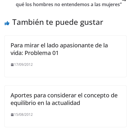
o
p
m
n
qué los hombres no entendemos a las mujeres”
o
p
k
También te puede gustar
k
Para mirar el lado apasionante de la
vida: Problema 01
17/09/2012
Aportes para considerar el concepto de
equilibrio en la actualidad
15/08/2012