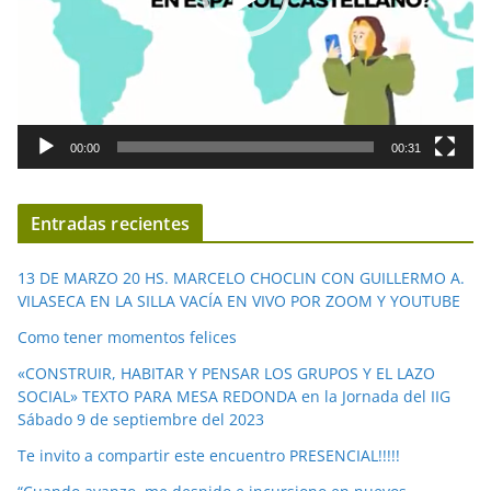
c
t
o
r
d
00:00
00:31
e
v
í
Entradas recientes
d
e
13 DE MARZO 20 HS. MARCELO CHOCLIN CON GUILLERMO A.
o
VILASECA EN LA SILLA VACÍA EN VIVO POR ZOOM Y YOUTUBE
Como tener momentos felices
«CONSTRUIR, HABITAR Y PENSAR LOS GRUPOS Y EL LAZO
SOCIAL» TEXTO PARA MESA REDONDA en la Jornada del IIG
Sábado 9 de septiembre del 2023
Te invito a compartir este encuentro PRESENCIAL!!!!!