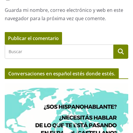
Guarda mi nombre, correo electrónico y web en este
navegador para la próxima vez que comente.
Conversaciones en español estés donde estés.
R
e
p
r
o
d
u