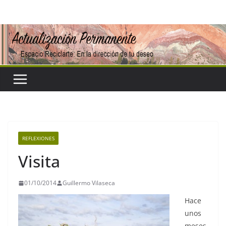
Saltar
al
contenido
REFLEXIONES
Visita
01/10/2014
Guillermo Vilaseca
Hace
unos
meses