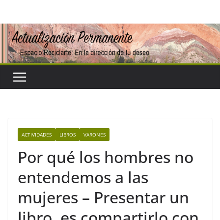
Saltar
al
contenido
ACTIVIDADES
LIBROS
VARONES
Por qué los hombres no
entendemos a las
mujeres – Presentar un
libro, es compartirlo con