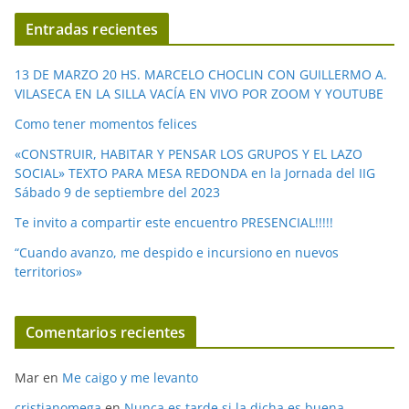
í
Entradas recientes
d
e
13 DE MARZO 20 HS. MARCELO CHOCLIN CON GUILLERMO A.
o
VILASECA EN LA SILLA VACÍA EN VIVO POR ZOOM Y YOUTUBE
Como tener momentos felices
«CONSTRUIR, HABITAR Y PENSAR LOS GRUPOS Y EL LAZO
SOCIAL» TEXTO PARA MESA REDONDA en la Jornada del IIG
Sábado 9 de septiembre del 2023
Te invito a compartir este encuentro PRESENCIAL!!!!!
“Cuando avanzo, me despido e incursiono en nuevos
territorios»
Comentarios recientes
Mar
en
Me caigo y me levanto
cristianomega
en
Nunca es tarde si la dicha es buena