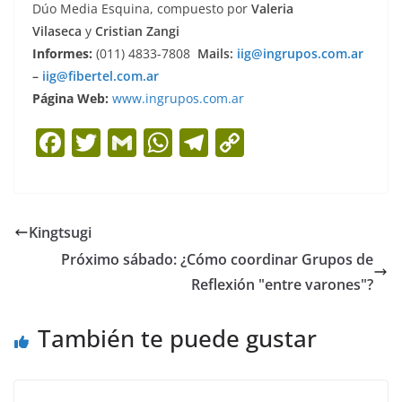
Dúo Media Esquina, compuesto por
Valeria
Vilaseca
y
Cristian Zangi
Informes:
(011) 4833-7808
Mails:
iig@ingrupos.com.ar
–
iig@fibertel.com.ar
Página Web:
www.ingrupos.com.ar
F
T
G
W
T
C
a
w
m
h
el
o
c
itt
ai
at
e
p
e
er
l
s
gr
y
Kingtsugi
b
A
a
Li
Próximo sábado: ¿Cómo coordinar Grupos de
o
p
m
n
Reflexión "entre varones"?
o
p
k
También te puede gustar
k