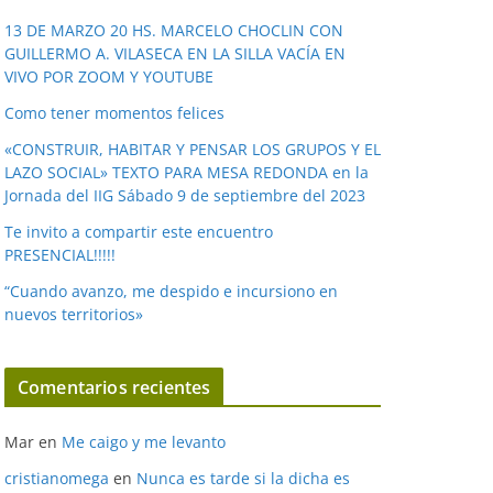
v
í
13 DE MARZO 20 HS. MARCELO CHOCLIN CON
GUILLERMO A. VILASECA EN LA SILLA VACÍA EN
d
VIVO POR ZOOM Y YOUTUBE
e
o
Como tener momentos felices
«CONSTRUIR, HABITAR Y PENSAR LOS GRUPOS Y EL
LAZO SOCIAL» TEXTO PARA MESA REDONDA en la
Jornada del IIG Sábado 9 de septiembre del 2023
Te invito a compartir este encuentro
PRESENCIAL!!!!!
“Cuando avanzo, me despido e incursiono en
nuevos territorios»
Comentarios recientes
Mar
en
Me caigo y me levanto
cristianomega
en
Nunca es tarde si la dicha es