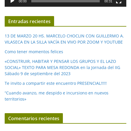
00:00
00:31
e
v
í
Entradas recientes
d
e
13 DE MARZO 20 HS. MARCELO CHOCLIN CON GUILLERMO A.
o
VILASECA EN LA SILLA VACÍA EN VIVO POR ZOOM Y YOUTUBE
Como tener momentos felices
«CONSTRUIR, HABITAR Y PENSAR LOS GRUPOS Y EL LAZO
SOCIAL» TEXTO PARA MESA REDONDA en la Jornada del IIG
Sábado 9 de septiembre del 2023
Te invito a compartir este encuentro PRESENCIAL!!!!!
“Cuando avanzo, me despido e incursiono en nuevos
territorios»
Comentarios recientes