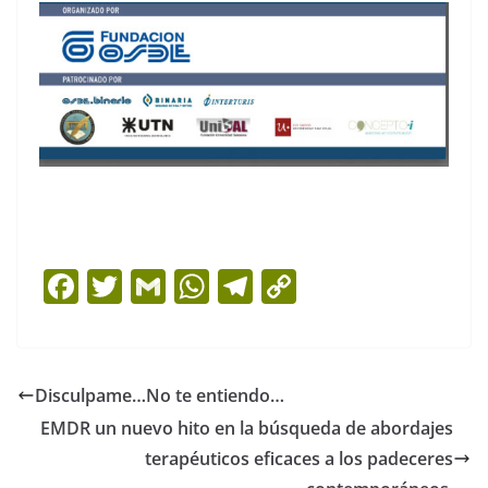
F
T
G
W
T
C
a
w
m
h
el
o
c
itt
ai
at
e
p
e
er
l
s
gr
y
Disculpame…No te entiendo…
b
A
a
Li
EMDR un nuevo hito en la búsqueda de abordajes
o
p
m
n
terapéuticos eficaces a los padeceres