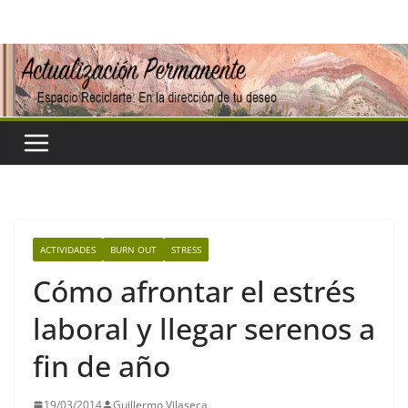
Saltar
al
contenido
ACTIVIDADES
BURN OUT
STRESS
Cómo afrontar el estrés
laboral y llegar serenos a
fin de año
19/03/2014
Guillermo Vilaseca