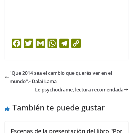
F
T
G
W
T
C
a
w
m
h
el
o
c
itt
ai
at
e
p
e
er
l
s
gr
y
"Que 2014 sea el cambio que querés ver en el
b
A
a
Li
mundo".- Dalai Lama
o
p
m
n
Le psychodrame, lectura recomendada
o
p
k
También te puede gustar
k
Escenas de la presentación del libro "Por