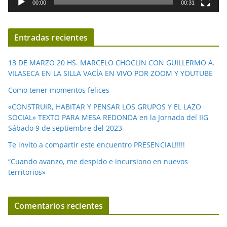
00:00
00:31
e
v
í
Entradas recientes
d
e
13 DE MARZO 20 HS. MARCELO CHOCLIN CON GUILLERMO A.
o
VILASECA EN LA SILLA VACÍA EN VIVO POR ZOOM Y YOUTUBE
Como tener momentos felices
«CONSTRUIR, HABITAR Y PENSAR LOS GRUPOS Y EL LAZO
SOCIAL» TEXTO PARA MESA REDONDA en la Jornada del IIG
Sábado 9 de septiembre del 2023
Te invito a compartir este encuentro PRESENCIAL!!!!!
“Cuando avanzo, me despido e incursiono en nuevos
territorios»
Comentarios recientes