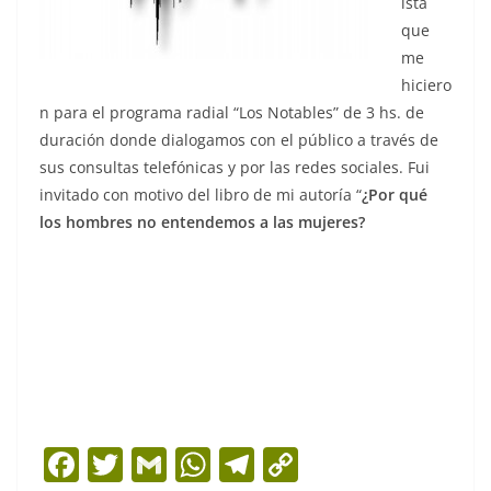
ista
que
me
hiciero
n para el programa radial “Los Notables” de 3 hs. de
duración donde dialogamos con el público a través de
sus consultas telefónicas y por las redes sociales. Fui
invitado con motivo del libro de mi autoría “
¿Por qué
los hombres no entendemos a las mujeres?
F
T
G
W
T
C