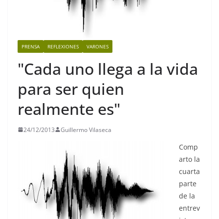
PRENSA
REFLEXIONES
VARONES
"Cada uno llega a la vida
para ser quien
realmente es"
24/12/2013
Guillermo Vilaseca
Comp
arto la
cuarta
parte
de la
entrev