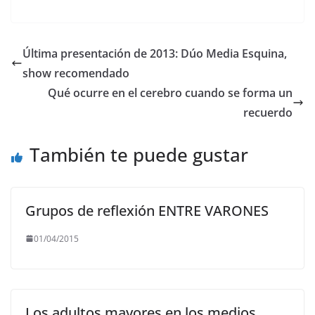
a
w
m
h
el
o
c
itt
ai
at
e
p
e
er
l
s
gr
y
Última presentación de 2013: Dúo Media Esquina,
b
A
a
Li
show recomendado
o
p
m
n
Qué ocurre en el cerebro cuando se forma un
o
p
k
recuerdo
k
También te puede gustar
Grupos de reflexión ENTRE VARONES
01/04/2015
Los adultos mayores en los medios