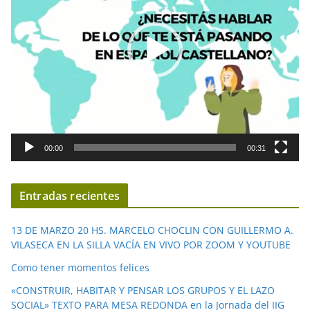
o
d
u
c
t
o
r
d
00:00
00:31
e
v
í
Entradas recientes
d
e
13 DE MARZO 20 HS. MARCELO CHOCLIN CON GUILLERMO A.
o
VILASECA EN LA SILLA VACÍA EN VIVO POR ZOOM Y YOUTUBE
Como tener momentos felices
«CONSTRUIR, HABITAR Y PENSAR LOS GRUPOS Y EL LAZO
SOCIAL» TEXTO PARA MESA REDONDA en la Jornada del IIG