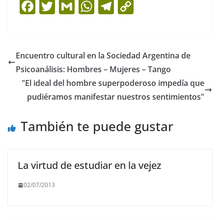
F
T
G
W
T
C
a
w
m
h
el
o
c
itt
ai
at
e
p
e
er
l
s
gr
y
Encuentro cultural en la Sociedad Argentina de
b
A
a
Li
Psicoanálisis: Hombres – Mujeres – Tango
o
p
m
n
"El ideal del hombre superpoderoso impedía que
o
p
k
pudiéramos manifestar nuestros sentimientos"
k
También te puede gustar
La virtud de estudiar en la vejez
02/07/2013