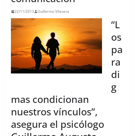
22/11/2013
Guillermo Vilaseca
“L
os
pa
ra
di
g
mas condicionan
nuestros vínculos”,
asegura el psicólogo