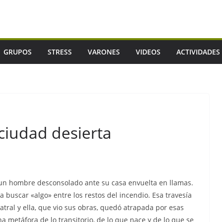
GRUPOS
STRESS
VARONES
VIDEOS
ACTIVIDADES
 ciudad desierta
 un hombre desconsolado ante su casa envuelta en llamas.
 buscar «algo» entre los restos del incendio. Esa travesía
eatral y ella, que vio sus obras, quedó atrapada por esas
 metáfora de lo transitorio, de lo que nace y de lo que se