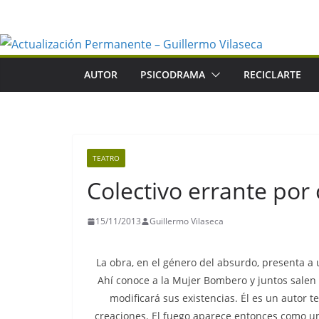
Saltar
al
contenido
AUTOR
PSICODRAMA
RECICLARTE
TEATRO
Colectivo errante por
15/11/2013
Guillermo Vilaseca
La obra, en el género del absurdo, presenta a
Ahí conoce a la Mujer Bombero y juntos salen a
modificará sus existencias. Él es un autor t
creaciones. El fuego aparece entonces como una