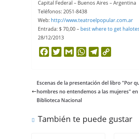
Capital Federal – Buenos Aires – Argentina
Teléfonos: 2051-8438
Web:
http://www.
teatroelpopular.com.ar
Entrada: $ 70,00 –
best where to get halotes
28/12/2013
F
T
G
W
T
C
a
w
m
h
el
o
c
itt
ai
at
e
p
e
er
l
s
gr
y
Escenas de la presentación del libro "Por q
b
A
a
Li
hombres no entendemos a las mujeres" en 
o
p
m
n
Biblioteca Nacional
o
p
k
También te puede gustar
k