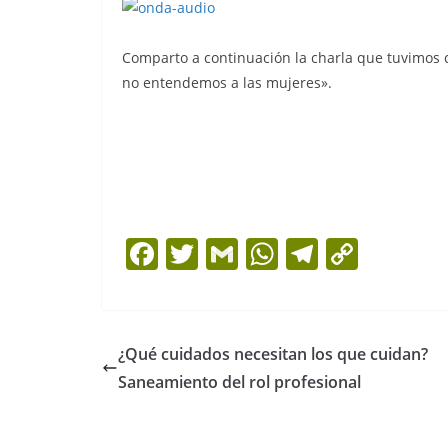
Comparto a continuación la charla que tuvimos 
no entendemos a las mujeres».
F
T
G
W
T
C
a
w
m
h
el
o
c
itt
ai
at
e
p
e
er
l
s
gr
y
¿Qué cuidados necesitan los que cuidan?
b
A
a
Li
Saneamiento del rol profesional
o
p
m
n
o
p
k