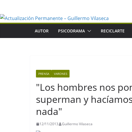
Saltar
al
contenido
AUTOR
PSICODRAMA
RECICLARTE
PRENSA
VARONES
"Los hombres nos pon
superman y hacíamos
nada"
12/11/2013
Guillermo Vilaseca