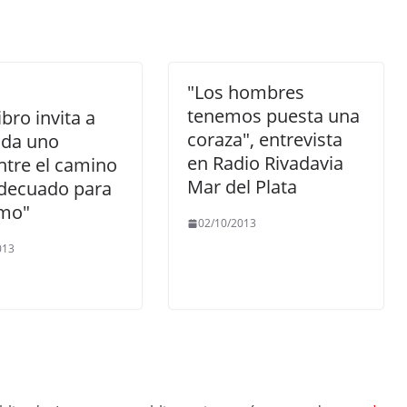
"Los hombres
tenemos puesta una
ibro invita a
coraza", entrevista
ada uno
en Radio Rivadavia
tre el camino
Mar del Plata
decuado para
smo"
02/10/2013
013