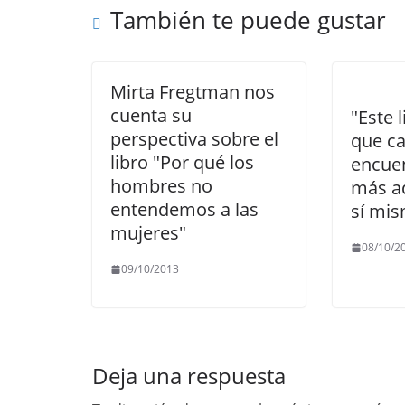
También te puede gustar
k
Mirta Fregtman nos
cuenta su
"Este l
perspectiva sobre el
que c
libro "Por qué los
encuen
hombres no
más a
entendemos a las
sí mi
mujeres"
08/10/2
09/10/2013
Deja una respuesta