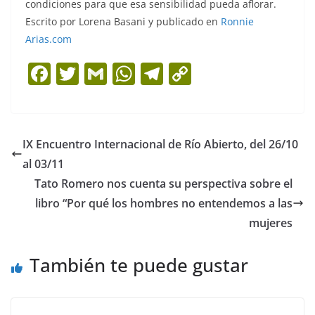
condiciones para que esa sensibilidad pueda aflorar.
Escrito por Lorena Basani y publicado en
Ronnie
Arias.com
F
T
G
W
T
C
a
w
m
h
el
o
c
itt
ai
at
e
p
e
er
l
s
gr
y
IX Encuentro Internacional de Río Abierto, del 26/10
b
A
a
Li
al 03/11
o
p
m
n
Tato Romero nos cuenta su perspectiva sobre el
o
p
k
libro “Por qué los hombres no entendemos a las
mujeres
k
También te puede gustar