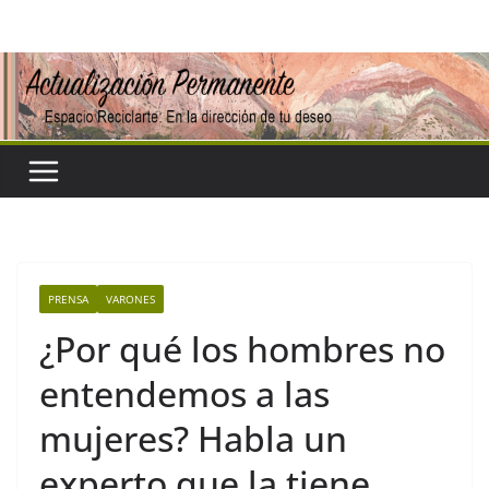
Saltar
al
contenido
PRENSA
VARONES
¿Por qué los hombres no
entendemos a las
mujeres? Habla un
experto que la tiene