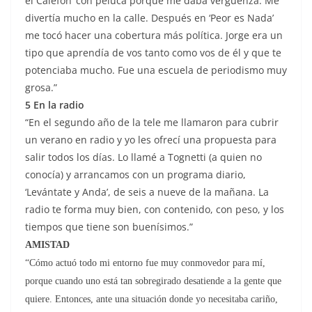
el Calefón’ con peluca porque me daba vergüenza. Me
divertía mucho en la calle. Después en ‘Peor es Nada’
me tocó hacer una cobertura más política. Jorge era un
tipo que aprendía de vos tanto como vos de él y que te
potenciaba mucho. Fue una escuela de periodismo muy
grosa.”
5
En la radio
“En el segundo año de la tele me llamaron para cubrir
un verano en radio y yo les ofrecí una propuesta para
salir todos los días. Lo llamé a Tognetti (a quien no
conocía) y arrancamos con un programa diario,
‘Levántate y Anda’, de seis a nueve de la mañana. La
radio te forma muy bien, con contenido, con peso, y los
tiempos que tiene son buenísimos.”
AMISTAD
“Cómo actuó todo mi entorno fue muy conmovedor para mí,
porque cuando uno está tan sobregirado desatiende a la gente que
quiere. Entonces, ante una situación donde yo necesitaba cariño,