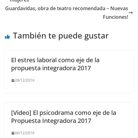
o
p
m
n
o
p
k
Guardavidas, obra de teatro recomendada – Nuevas
Funciones!
k
También te puede gustar
El estres laboral como eje de la
propuesta integradora 2017
28/12/2016
[Video] El psicodrama como eje de la
Propuesta Integradora 2017
06/12/2016