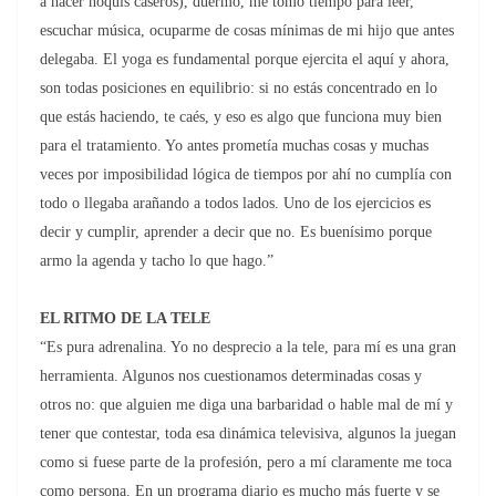
a hacer ñoquis caseros), duermo, me tomo tiempo para leer,
escuchar música, ocuparme de cosas mínimas de mi hijo que antes
delegaba. El yoga es fundamental porque ejercita el aquí y ahora,
son todas posiciones en equilibrio: si no estás concentrado en lo
que estás haciendo, te caés, y eso es algo que funciona muy bien
para el tratamiento. Yo antes prometía muchas cosas y muchas
veces por imposibilidad lógica de tiempos por ahí no cumplía con
todo o llegaba arañando a todos lados. Uno de los ejercicios es
decir y cumplir, aprender a decir que no. Es buenísimo porque
armo la agenda y tacho lo que hago.”
EL RITMO DE LA TELE
“Es pura adrenalina. Yo no desprecio a la tele, para mí es una gran
herramienta. Algunos nos cuestionamos determinadas cosas y
otros no: que alguien me diga una barbaridad o hable mal de mí y
tener que contestar, toda esa dinámica televisiva, algunos la juegan
como si fuese parte de la profesión, pero a mí claramente me toca
como persona. En un programa diario es mucho más fuerte y se