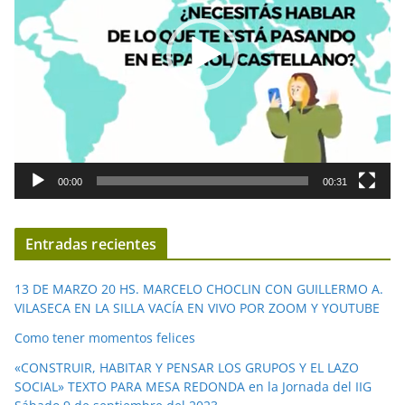
o
d
u
c
t
o
r
d
00:00
00:31
e
v
í
Entradas recientes
d
e
13 DE MARZO 20 HS. MARCELO CHOCLIN CON GUILLERMO A.
o
VILASECA EN LA SILLA VACÍA EN VIVO POR ZOOM Y YOUTUBE
Como tener momentos felices
«CONSTRUIR, HABITAR Y PENSAR LOS GRUPOS Y EL LAZO
SOCIAL» TEXTO PARA MESA REDONDA en la Jornada del IIG