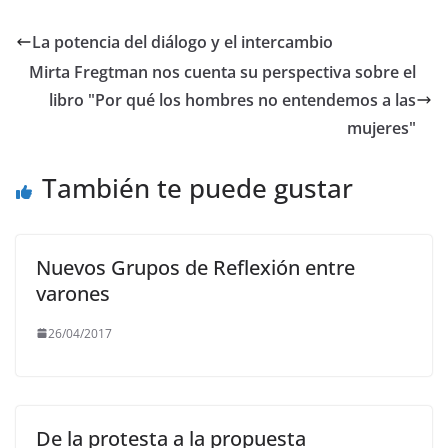
c
itt
ai
at
e
p
e
er
l
s
gr
y
La potencia del diálogo y el intercambio
b
A
a
Li
Mirta Fregtman nos cuenta su perspectiva sobre el
o
p
m
n
libro "Por qué los hombres no entendemos a las
o
p
k
mujeres"
k
También te puede gustar
Nuevos Grupos de Reflexión entre
varones
26/04/2017
De la protesta a la propuesta