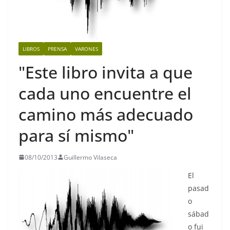
LIBROS
PRENSA
VARONES
"Este libro invita a que
cada uno encuentre el
camino más adecuado
para sí mismo"
08/10/2013
Guillermo Vilaseca
El
pasad
o
sábad
o fui