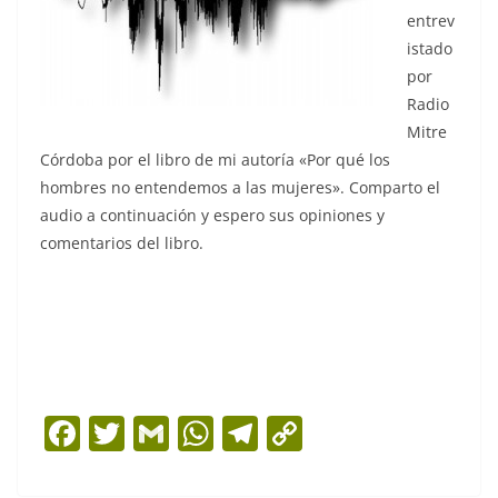
entrev
istado
por
Radio
Mitre
Córdoba por el libro de mi autoría «Por qué los
hombres no entendemos a las mujeres». Comparto el
audio a continuación y espero sus opiniones y
comentarios del libro.
F
T
G
W
T
C
a
w
m
h
el
o