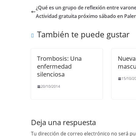
e
er
l
s
gr
y
¿Qué es un grupo de reflexión entre varone
b
A
a
Li
Actividad gratuita próximo sábado en Pal
o
p
m
n
También te puede gustar
o
p
k
k
Trombosis: Una
Nueva
enfermedad
mascu
silenciosa
15/10/2
20/10/2014
Deja una respuesta
Tu dirección de correo electrónico no será pu