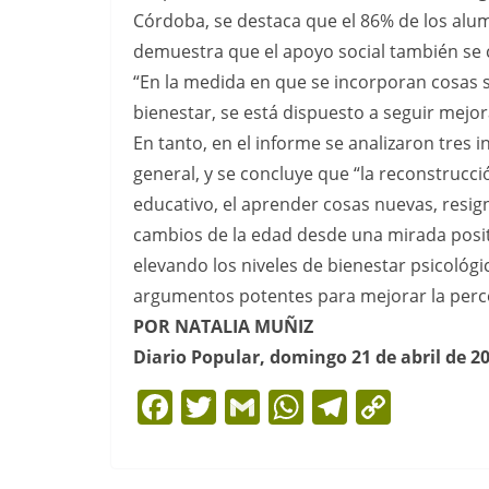
Córdoba, se destaca que el 86% de los alu
demuestra que el apoyo social también se c
“En la medida en que se incorporan cosas si
bienestar, se está dispuesto a seguir mejor
En tanto, en el informe se analizaron tres i
general, y se concluye que “la reconstrucc
educativo, el aprender cosas nuevas, resig
cambios de la edad desde una mirada posit
elevando los niveles de bienestar psicológ
argumentos potentes para mejorar la percep
POR NATALIA MUÑIZ
Diario Popular, domingo 21 de abril de 2
F
T
G
W
T
C
a
w
m
h
el
o
c
itt
ai
at
e
p