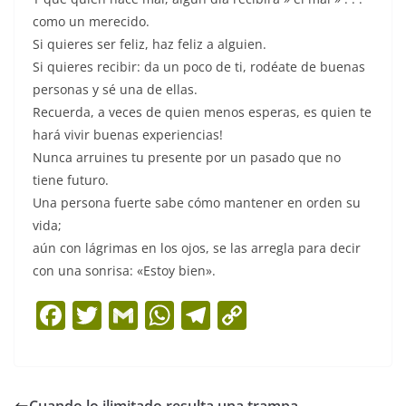
como un merecido.
Si quieres ser feliz, haz feliz a alguien.
Si quieres recibir: da un poco de ti, rodéate de buenas
personas y sé una de ellas.
Recuerda, a veces de quien menos esperas, es quien te
hará vivir buenas experiencias!
Nunca arruines tu presente por un pasado que no
tiene futuro.
Una persona fuerte sabe cómo mantener en orden su
vida;
aún con lágrimas en los ojos, se las arregla para decir
con una sonrisa: «Estoy bien».
F
T
G
W
T
C
a
w
m
h
el
o
c
itt
ai
at
e
p
e
er
l
s
gr
y