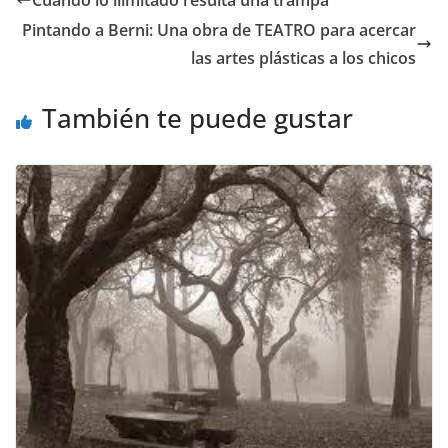
Cuando lo ilimitado resulta una trampa
b
A
a
Li
Pintando a Berni: Una obra de TEATRO para acercar
o
p
m
n
las artes plásticas a los chicos
o
p
k
También te puede gustar
k