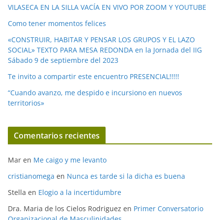
o
VILASECA EN LA SILLA VACÍA EN VIVO POR ZOOM Y YOUTUBE
Como tener momentos felices
«CONSTRUIR, HABITAR Y PENSAR LOS GRUPOS Y EL LAZO
SOCIAL» TEXTO PARA MESA REDONDA en la Jornada del IIG
Sábado 9 de septiembre del 2023
Te invito a compartir este encuentro PRESENCIAL!!!!!
“Cuando avanzo, me despido e incursiono en nuevos
territorios»
Comentarios recientes
Mar
en
Me caigo y me levanto
cristianomega
en
Nunca es tarde si la dicha es buena
Stella
en
Elogio a la incertidumbre
Dra. Maria de los Cielos Rodriguez
en
Primer Conversatorio
Organizacional de Masculinidades