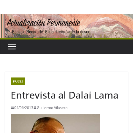
Saltar
al
contenido
FRASES
Entrevista al Dalai Lama
04/06/2013
Guillermo Vilaseca