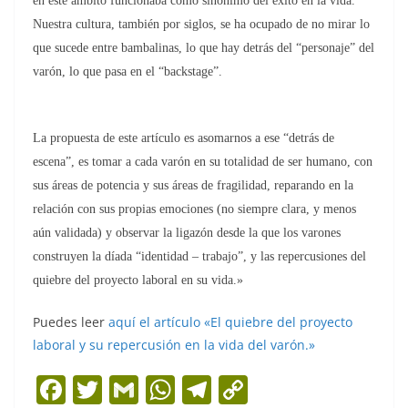
en este ámbito funcionaba como sinónimo del éxito en la vida.
Nuestra cultura, también por siglos, se ha ocupado de no mirar lo
que sucede entre bambalinas, lo que hay detrás del “personaje” del
varón, lo que pasa en el “backstage”.
La propuesta de este artículo es asomarnos a ese “detrás de
escena”, es tomar a cada varón en su totalidad de ser humano, con
sus áreas de potencia y sus áreas de fragilidad, reparando en la
relación con sus propias emociones (no siempre clara, y menos
aún validada) y observar la ligazón desde la que los varones
construyen la díada “identidad – trabajo”, y las repercusiones del
quiebre del proyecto laboral en su vida.»
Puedes leer
aquí el artículo «El quiebre del proyecto
laboral y su repercusión en la vida del varón.»
F
T
G
W
T
C