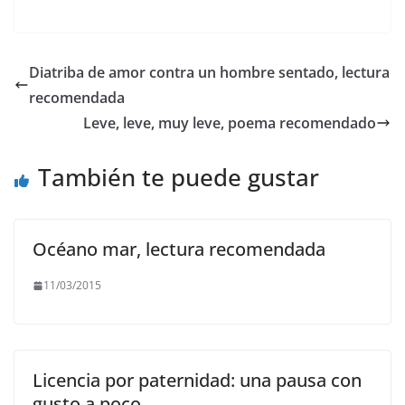
a
w
m
h
el
o
c
itt
ai
at
e
p
e
er
l
s
gr
y
Diatriba de amor contra un hombre sentado, lectura
b
A
a
Li
recomendada
o
p
m
n
Leve, leve, muy leve, poema recomendado
o
p
k
También te puede gustar
k
Océano mar, lectura recomendada
11/03/2015
Licencia por paternidad: una pausa con
gusto a poco