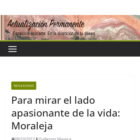
Saltar
al
contenido
REFLEXIONES
Para mirar el lado
apasionante de la vida:
Moraleja
08/10/2012
Guillermo Vilaseca