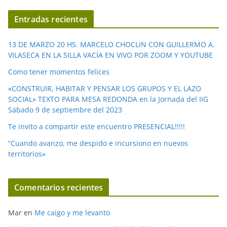
v
í
Entradas recientes
d
e
13 DE MARZO 20 HS. MARCELO CHOCLIN CON GUILLERMO A.
o
VILASECA EN LA SILLA VACÍA EN VIVO POR ZOOM Y YOUTUBE
Como tener momentos felices
«CONSTRUIR, HABITAR Y PENSAR LOS GRUPOS Y EL LAZO
SOCIAL» TEXTO PARA MESA REDONDA en la Jornada del IIG
Sábado 9 de septiembre del 2023
Te invito a compartir este encuentro PRESENCIAL!!!!!
“Cuando avanzo, me despido e incursiono en nuevos
territorios»
Comentarios recientes
Mar
en
Me caigo y me levanto