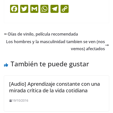
F
T
G
W
T
C
a
w
m
h
el
o
c
itt
ai
at
e
p
e
er
l
s
gr
y
Días de vinilo, película recomendada
b
A
a
Li
Los hombres y la masculinidad tambien se ven (nos
o
p
m
n
vemos) afectados
o
p
k
También te puede gustar
k
[Audio] Aprendizaje constante con una
mirada crítica de la vida cotidiana
19/10/2016