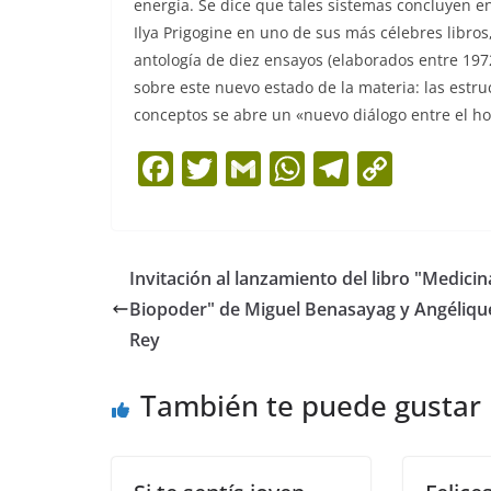
energía. Se dice que tales sistemas concluyen en
Ilya Prigogine en uno de sus más célebres libros
antología de diez ensayos (elaborados entre 1972
sobre este nuevo estado de la materia: las estr
conceptos se abre un «nuevo diálogo entre el ho
F
T
G
W
T
C
a
w
m
h
el
o
c
itt
ai
at
e
p
e
er
l
s
gr
y
Invitación al lanzamiento del libro "Medicin
b
A
a
Li
Biopoder" de Miguel Benasayag y Angéliqu
o
p
m
n
Rey
o
p
k
También te puede gustar
k