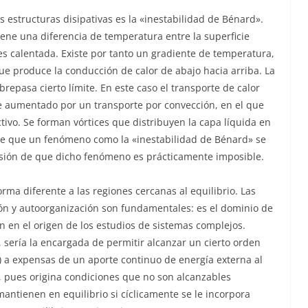
as estructuras disipativas es la «inestabilidad de Bénard».
iene una diferencia de temperatura entre la superficie
es calentada. Existe por tanto un gradiente de temperatura,
 que produce la conducción de calor de abajo hacia arriba. La
repasa cierto límite. En este caso el transporte de calor
ve aumentado por un transporte por convección, en el que
tivo. Se forman vórtices que distribuyen la capa líquida en
 de que un fenómeno como la «inestabilidad de Bénard» se
usión de que dicho fenómeno es prácticamente imposible.
orma diferente a las regiones cercanas al equilibrio. Las
ción y autoorganización son fundamentales: es el dominio de
an en el origen de los estudios de sistemas complejos.
, sería la encargada de permitir alcanzar un cierto orden
) a expensas de un aporte continuo de energía externa al
io, pues origina condiciones que no son alcanzables
antienen en equilibrio si cíclicamente se le incorpora