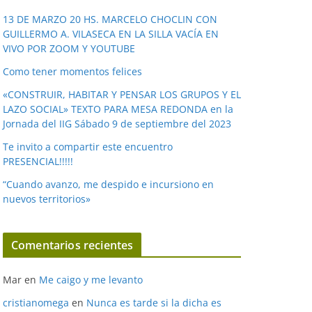
v
í
13 DE MARZO 20 HS. MARCELO CHOCLIN CON
GUILLERMO A. VILASECA EN LA SILLA VACÍA EN
d
VIVO POR ZOOM Y YOUTUBE
e
o
Como tener momentos felices
«CONSTRUIR, HABITAR Y PENSAR LOS GRUPOS Y EL
LAZO SOCIAL» TEXTO PARA MESA REDONDA en la
Jornada del IIG Sábado 9 de septiembre del 2023
Te invito a compartir este encuentro
PRESENCIAL!!!!!
“Cuando avanzo, me despido e incursiono en
nuevos territorios»
Comentarios recientes
Mar
en
Me caigo y me levanto
cristianomega
en
Nunca es tarde si la dicha es