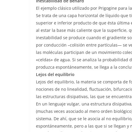
Inestabilidad de Bénard
El ejemplo clásico utilizado por Prigogine para l
Se trata de una capa horizontal de líquido que t
superior e inferior producto de que ésta última 
al estar la base más caliente que la superficie,
inestabilidad se produce cuando el gradiente sob
por conducción –colisión entre partículas— se 
las moléculas participan de un movimiento colec
«celdas» de agua. Si se analiza la probabilidad
produzca espontáneamente, se llega a la concl
Lejos del equilibrio
Lejos del equilibrio, la materia se comporta de f
nociones de no linealidad, fluctuación, bifurca
las estructuras disipativas, las que se encuentr
En un lenguaje vulgar, una estructura disipativa
(muchas veces asociado al mero orden biológico
sistema. De ahí, que se le asocia al no equilibr
espontáneamente, pero a las que si se llegan y m