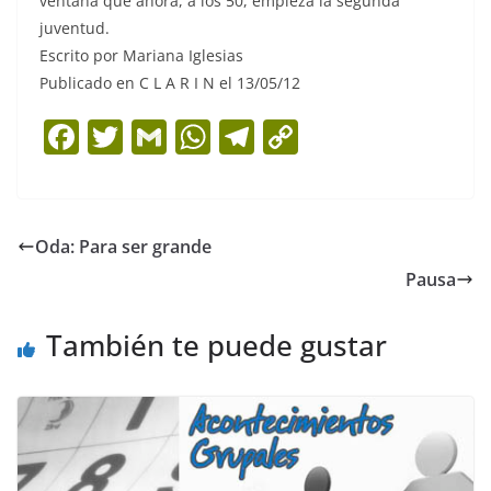
ventana que ahora, a los 50, empieza la segunda
juventud.
Escrito por Mariana Iglesias
Publicado en C L A R I N el 13/05/12
F
T
G
W
T
C
a
w
m
h
el
o
c
itt
ai
at
e
p
e
er
l
s
gr
y
Oda: Para ser grande
b
A
a
Li
Pausa
o
p
m
n
o
p
k
También te puede gustar
k