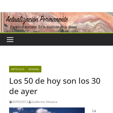
Saltar
al
contenido
ARTÍCULOS
GENERAL
Los 50 de hoy son los 30
de ayer
30/05/2012
Guillermo Vilaseca
La