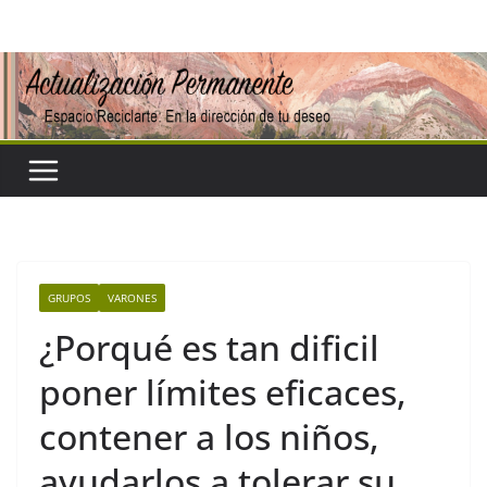
Saltar
al
contenido
GRUPOS
VARONES
¿Porqué es tan dificil
poner límites eficaces,
contener a los niños,
ayudarlos a tolerar su