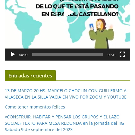
d
u
c
t
o
r
d
00:00
00:31
e
v
í
Entradas recientes
d
e
13 DE MARZO 20 HS. MARCELO CHOCLIN CON GUILLERMO A.
o
VILASECA EN LA SILLA VACÍA EN VIVO POR ZOOM Y YOUTUBE
Como tener momentos felices
«CONSTRUIR, HABITAR Y PENSAR LOS GRUPOS Y EL LAZO
SOCIAL» TEXTO PARA MESA REDONDA en la Jornada del IIG
Sábado 9 de septiembre del 2023