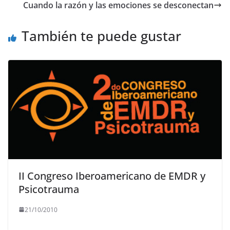
b
A
a
Li
Cuando la razón y las emociones se desconectan
o
p
m
n
o
p
k
También te puede gustar
k
II Congreso Iberoamericano de EMDR y
Psicotrauma
21/10/2010