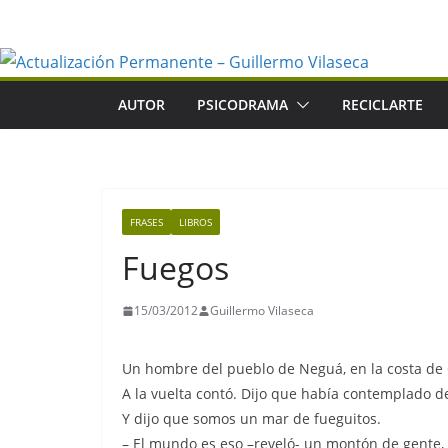
Saltar
al
contenido
AUTOR
PSICODRAMA
RECICLARTE
FRASES
LIBROS
Fuegos
15/03/2012
Guillermo Vilaseca
Un hombre del pueblo de Neguá, en la costa de C
A la vuelta contó. Dijo que había contemplado d
Y dijo que somos un mar de fueguitos.
– El mundo es eso –reveló- un montón de gente,