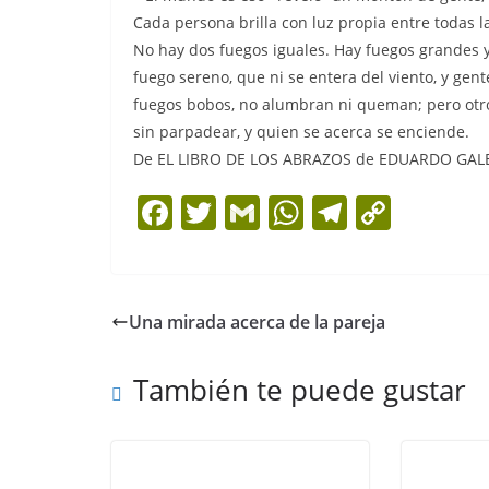
Cada persona brilla con luz propia entre todas 
No hay dos fuegos iguales. Hay fuegos grandes y
fuego sereno, que ni se entera del viento, y gent
fuegos bobos, no alumbran ni queman; pero otro
sin parpadear, y quien se acerca se enciende.
De EL LIBRO DE LOS ABRAZOS de EDUARDO GA
F
T
G
W
T
C
a
w
m
h
el
o
c
itt
ai
at
e
p
e
er
l
s
gr
y
Una mirada acerca de la pareja
b
A
a
Li
o
p
m
n
También te puede gustar
o
p
k
k