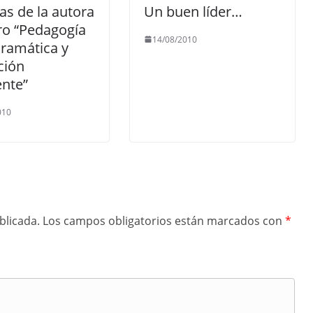
as de la autora
Un buen líder…
bro “Pedagogía
14/08/2010
ramática y
ción
nte”
010
blicada.
Los campos obligatorios están marcados con
*