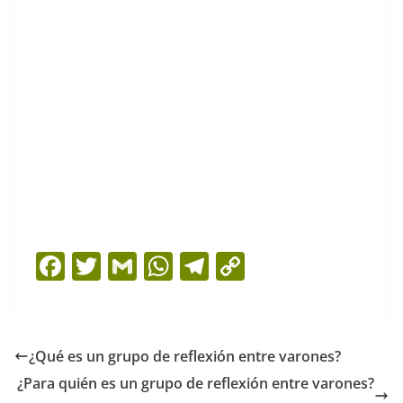
F
T
G
W
T
C
a
w
m
h
el
o
c
itt
ai
at
e
p
e
er
l
s
gr
y
¿Qué es un grupo de reflexión entre varones?
b
A
a
Li
¿Para quién es un grupo de reflexión entre varones?