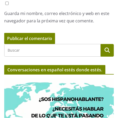
Guarda mi nombre, correo electrónico y web en este
navegador para la próxima vez que comente.
Conversaciones en español estés donde estés.
R
e
p
r
o
d