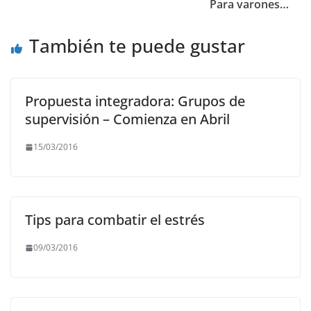
o
p
m
n
Para varones…
o
p
k
También te puede gustar
k
Propuesta integradora: Grupos de
supervisión – Comienza en Abril
15/03/2016
Tips para combatir el estrés
09/03/2016