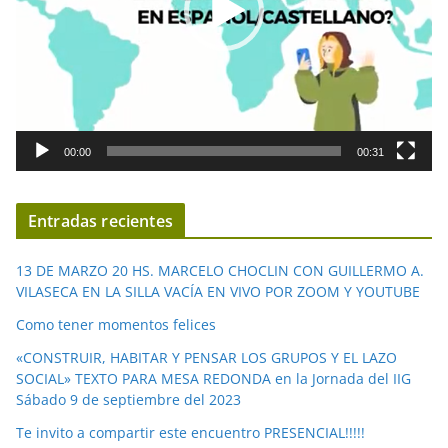
u
c
t
o
r
d
00:00
00:31
e
v
í
Entradas recientes
d
e
13 DE MARZO 20 HS. MARCELO CHOCLIN CON GUILLERMO A.
o
VILASECA EN LA SILLA VACÍA EN VIVO POR ZOOM Y YOUTUBE
Como tener momentos felices
«CONSTRUIR, HABITAR Y PENSAR LOS GRUPOS Y EL LAZO
SOCIAL» TEXTO PARA MESA REDONDA en la Jornada del IIG
Sábado 9 de septiembre del 2023
Te invito a compartir este encuentro PRESENCIAL!!!!!