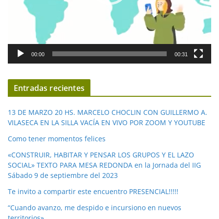
t
o
r
d
00:00
00:31
e
v
í
Entradas recientes
d
e
13 DE MARZO 20 HS. MARCELO CHOCLIN CON GUILLERMO A.
o
VILASECA EN LA SILLA VACÍA EN VIVO POR ZOOM Y YOUTUBE
Como tener momentos felices
«CONSTRUIR, HABITAR Y PENSAR LOS GRUPOS Y EL LAZO
SOCIAL» TEXTO PARA MESA REDONDA en la Jornada del IIG
Sábado 9 de septiembre del 2023
Te invito a compartir este encuentro PRESENCIAL!!!!!
“Cuando avanzo, me despido e incursiono en nuevos
territorios»