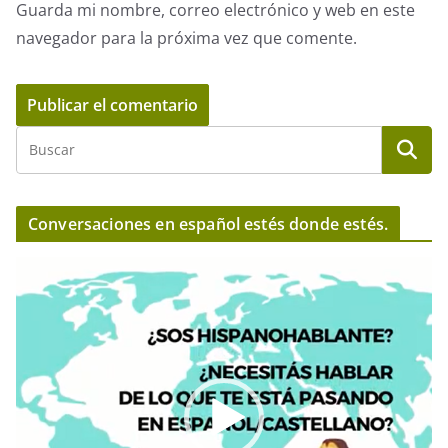
Guarda mi nombre, correo electrónico y web en este
navegador para la próxima vez que comente.
Conversaciones en español estés donde estés.
R
e
p
r
o
d
u
c