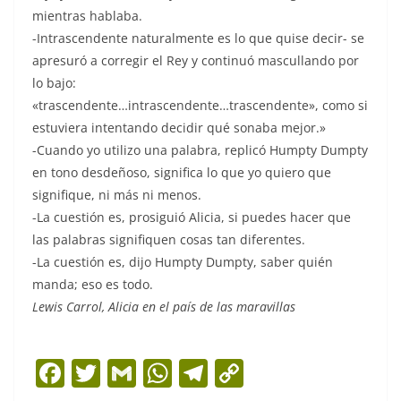
mientras hablaba.
-Intrascendente naturalmente es lo que quise decir- se
apresuró a corregir el Rey y continuó mascullando por
lo bajo:
«trascendente…intrascendente…trascendente», como si
estuviera intentando decidir qué sonaba mejor.»
-Cuando yo utilizo una palabra, replicó Humpty Dumpty
en tono desdeñoso, significa lo que yo quiero que
signifique, ni más ni menos.
-La cuestión es, prosiguió Alicia, si puedes hacer que
las palabras signifiquen cosas tan diferentes.
-La cuestión es, dijo Humpty Dumpty, saber quién
manda; eso es todo.
Lewis Carrol, Alicia en el país de las maravillas
F
T
G
W
T
C