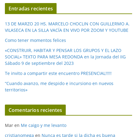
í
Entradas recientes
d
e
13 DE MARZO 20 HS. MARCELO CHOCLIN CON GUILLERMO A.
o
VILASECA EN LA SILLA VACÍA EN VIVO POR ZOOM Y YOUTUBE
Como tener momentos felices
«CONSTRUIR, HABITAR Y PENSAR LOS GRUPOS Y EL LAZO
SOCIAL» TEXTO PARA MESA REDONDA en la Jornada del IIG
Sábado 9 de septiembre del 2023
Te invito a compartir este encuentro PRESENCIAL!!!!!
“Cuando avanzo, me despido e incursiono en nuevos
territorios»
Comentarios recientes
Mar
en
Me caigo y me levanto
cristianomega
en
Nunca es tarde si la dicha es buena