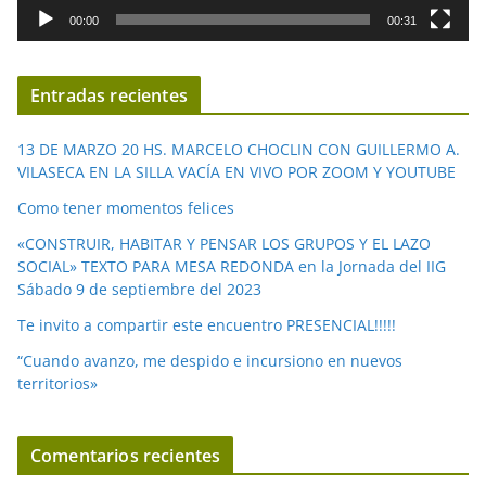
d
00:00
00:31
e
v
í
Entradas recientes
d
e
13 DE MARZO 20 HS. MARCELO CHOCLIN CON GUILLERMO A.
o
VILASECA EN LA SILLA VACÍA EN VIVO POR ZOOM Y YOUTUBE
Como tener momentos felices
«CONSTRUIR, HABITAR Y PENSAR LOS GRUPOS Y EL LAZO
SOCIAL» TEXTO PARA MESA REDONDA en la Jornada del IIG
Sábado 9 de septiembre del 2023
Te invito a compartir este encuentro PRESENCIAL!!!!!
“Cuando avanzo, me despido e incursiono en nuevos
territorios»
Comentarios recientes