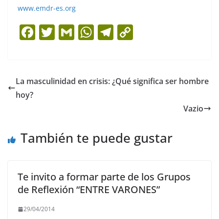
www.emdr-es.org
F
T
G
W
T
C
a
w
m
h
el
o
c
itt
ai
at
e
p
e
er
l
s
gr
y
La masculinidad en crisis: ¿Qué significa ser hombre
b
A
a
Li
hoy?
o
p
m
n
Vazio
o
p
k
También te puede gustar
k
Te invito a formar parte de los Grupos
de Reflexión “ENTRE VARONES”
29/04/2014