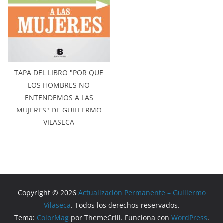
TAPA DEL LIBRO "POR QUE
LOS HOMBRES NO
ENTENDEMOS A LAS
MUJERES" DE GUILLERMO
VILASECA
Copyright © 2026
Actualización Permanente – Guillermo
Vilaseca
. Todos los derechos reservados.
Tema:
ColorMag
por ThemeGrill. Funciona con
WordPress
.