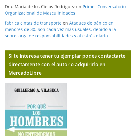
Dra. Maria de los Cielos Rodriguez
en
Primer Conversatorio
Organizacional de Masculinidades
fabrica cintas de transporte
en
Ataques de pánico en
menores de 30. Son cada vez más usuales, debido a la
sobrecarga de responsabilidades y al estrés diario
Si te interesa tener tu ejemplar podés contactarte
directamente con el autor o adquirirlo en
MercadoLibre