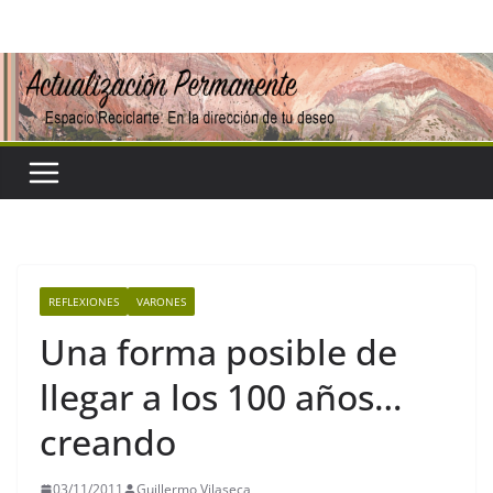
Saltar
al
contenido
REFLEXIONES
VARONES
Una forma posible de
llegar a los 100 años…
creando
03/11/2011
Guillermo Vilaseca