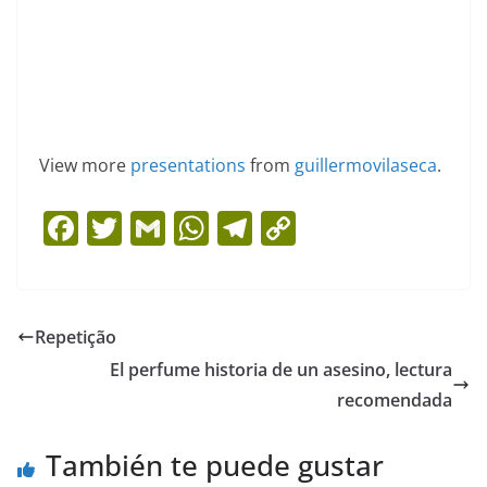
View more
presentations
from
guillermovilaseca
.
F
T
G
W
T
C
a
w
m
h
el
o
c
itt
ai
at
e
p
e
er
l
s
gr
y
Repetição
b
A
a
Li
El perfume historia de un asesino, lectura
o
p
m
n
recomendada
o
p
k
También te puede gustar
k