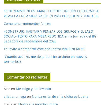
d
e
13 DE MARZO 20 HS. MARCELO CHOCLIN CON GUILLERMO A.
o
VILASECA EN LA SILLA VACÍA EN VIVO POR ZOOM Y YOUTUBE
Como tener momentos felices
«CONSTRUIR, HABITAR Y PENSAR LOS GRUPOS Y EL LAZO
SOCIAL» TEXTO PARA MESA REDONDA en la Jornada del IIG
Sábado 9 de septiembre del 2023
Te invito a compartir este encuentro PRESENCIAL!!!!!
“Cuando avanzo, me despido e incursiono en nuevos
territorios»
Comentarios recientes
Mar
en
Me caigo y me levanto
cristianomega
en
Nunca es tarde si la dicha es buena
Stella
en
Elogio a la incertidumbre