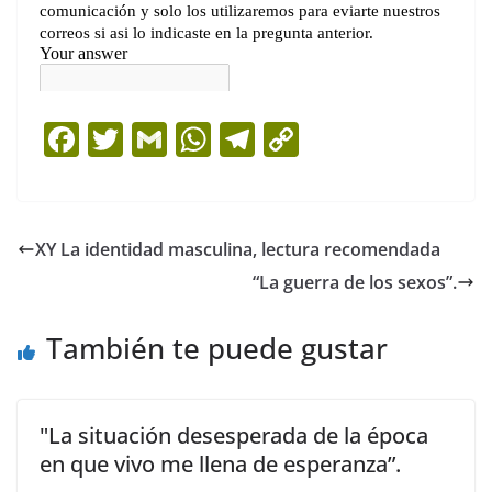
F
T
G
W
T
C
a
w
m
h
el
o
c
itt
ai
at
e
p
e
er
l
s
gr
y
XY La identidad masculina, lectura recomendada
b
A
a
Li
“La guerra de los sexos”.
o
p
m
n
o
p
k
También te puede gustar
k
"La situación desesperada de la época
en que vivo me llena de esperanza”.