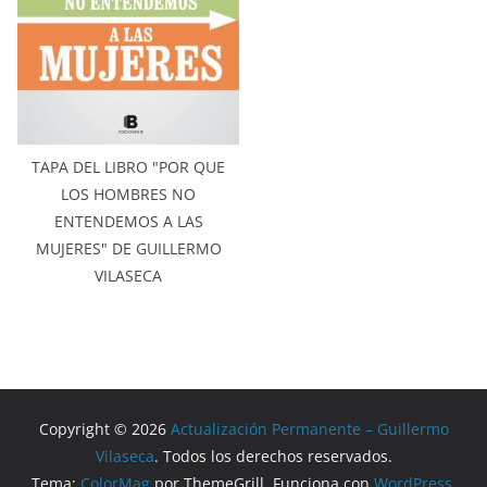
TAPA DEL LIBRO "POR QUE
LOS HOMBRES NO
ENTENDEMOS A LAS
MUJERES" DE GUILLERMO
VILASECA
Copyright © 2026
Actualización Permanente – Guillermo
Vilaseca
. Todos los derechos reservados.
Tema:
ColorMag
por ThemeGrill. Funciona con
WordPress
.