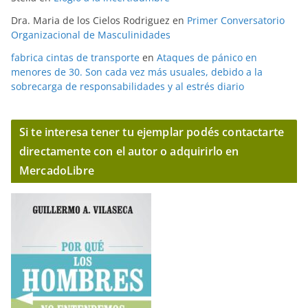
Dra. Maria de los Cielos Rodriguez
en
Primer Conversatorio
Organizacional de Masculinidades
fabrica cintas de transporte
en
Ataques de pánico en
menores de 30. Son cada vez más usuales, debido a la
sobrecarga de responsabilidades y al estrés diario
Si te interesa tener tu ejemplar podés contactarte
directamente con el autor o adquirirlo en
MercadoLibre