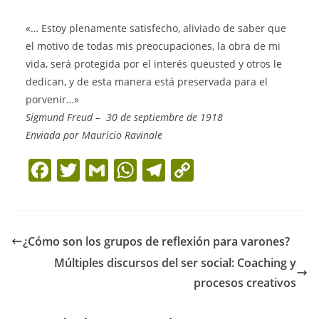
«… Estoy plenamente satisfecho, aliviado de saber que
el motivo de todas mis preocupaciones, la obra de mi
vida, será protegida por el interés queusted y otros le
dedican, y de esta manera está preservada para el
porvenir…»
Sigmund Freud – 30 de septiembre de 1918
Enviada por Mauricio Ravinale
F
T
G
W
T
C
a
w
m
h
el
o
c
itt
ai
at
e
p
e
er
l
s
gr
y
¿Cómo son los grupos de reflexión para varones?
b
A
a
Li
Múltiples discursos del ser social: Coaching y
o
p
m
n
procesos creativos
o
p
k