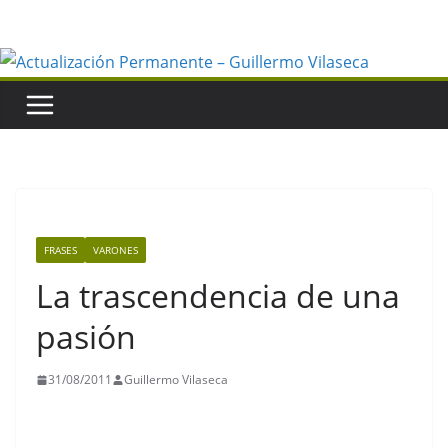
Saltar
al
contenido
FRASES
VARONES
La trascendencia de una
pasión
31/08/2011
Guillermo Vilaseca