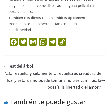
elegíamos tomar como disparador alguna película u
obra de teatro.
También nos dimos cita en ámbitos típicamente
masculinos que no pertenecían a nuestra
cotidianeidad.
F
T
G
W
T
C
a
w
m
h
el
o
c
itt
ai
at
e
p
e
er
l
s
gr
y
Test del árbol
b
A
a
Li
"…la revuelta y solamente la revuelta es creadora de
o
p
m
n
luz, y esta luz no puede tomar sino tres caminos, la
o
p
k
poesía, la libertad o el amor."
k
También te puede gustar