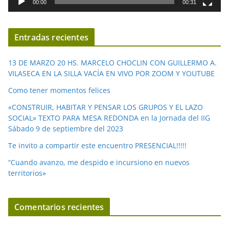
00:00
00:31
e
v
í
Entradas recientes
d
e
13 DE MARZO 20 HS. MARCELO CHOCLIN CON GUILLERMO A.
o
VILASECA EN LA SILLA VACÍA EN VIVO POR ZOOM Y YOUTUBE
Como tener momentos felices
«CONSTRUIR, HABITAR Y PENSAR LOS GRUPOS Y EL LAZO
SOCIAL» TEXTO PARA MESA REDONDA en la Jornada del IIG
Sábado 9 de septiembre del 2023
Te invito a compartir este encuentro PRESENCIAL!!!!!
“Cuando avanzo, me despido e incursiono en nuevos
territorios»
Comentarios recientes