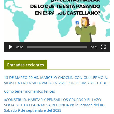
d
u
c
t
o
r
d
00:00
00:31
e
v
í
Entradas recientes
d
e
13 DE MARZO 20 HS. MARCELO CHOCLIN CON GUILLERMO A.
o
VILASECA EN LA SILLA VACÍA EN VIVO POR ZOOM Y YOUTUBE
Como tener momentos felices
«CONSTRUIR, HABITAR Y PENSAR LOS GRUPOS Y EL LAZO
SOCIAL» TEXTO PARA MESA REDONDA en la Jornada del IIG
Sábado 9 de septiembre del 2023