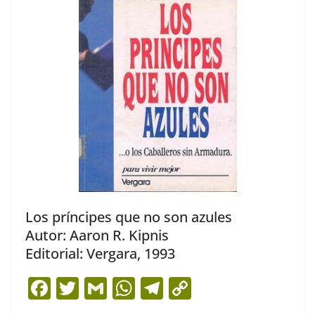
Los príncipes que no son azules
Autor: Aaron R. Kipnis
Editorial: Vergara, 1993
F
T
G
W
T
C
a
w
m
h
el
o