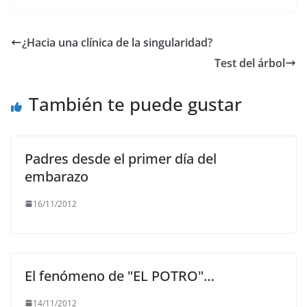
c
itt
ai
at
e
p
e
er
l
s
gr
y
¿Hacia una clínica de la singularidad?
b
A
a
Li
Test del árbol
o
p
m
n
o
p
k
También te puede gustar
k
Padres desde el primer día del
embarazo
16/11/2012
El fenómeno de "EL POTRO"…
14/11/2012