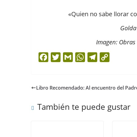
«Quien no sabe llorar c
Golda 
Imagen: Obras 
F
T
G
W
T
C
a
w
m
h
el
o
c
itt
ai
at
e
p
e
er
l
s
gr
y
Libro Recomendado: Al encuentro del Padr
b
A
a
Li
o
p
m
n
También te puede gustar
o
p
k
k