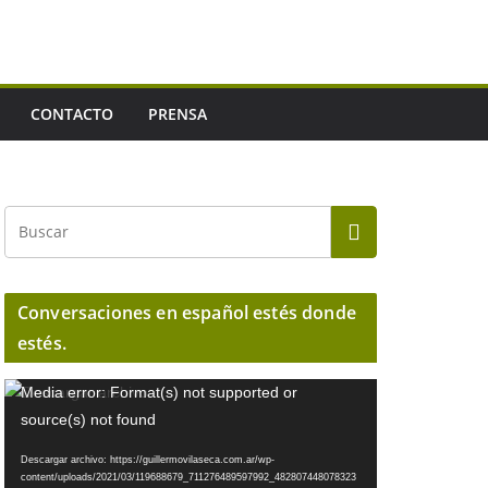
CONTACTO
PRENSA
Conversaciones en español estés donde
estés.
R
Media error: Format(s) not supported or
e
source(s) not found
p
Descargar archivo: https://guillermovilaseca.com.ar/wp-
r
content/uploads/2021/03/119688679_711276489597992_482807448078323