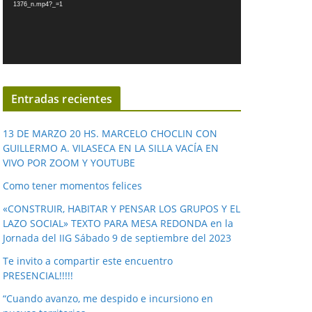
1376_n.mp4?_=1
o
d
u
c
t
o
Entradas recientes
r
d
13 DE MARZO 20 HS. MARCELO CHOCLIN CON
e
GUILLERMO A. VILASECA EN LA SILLA VACÍA EN
VIVO POR ZOOM Y YOUTUBE
v
í
Como tener momentos felices
d
«CONSTRUIR, HABITAR Y PENSAR LOS GRUPOS Y EL
e
LAZO SOCIAL» TEXTO PARA MESA REDONDA en la
o
Jornada del IIG Sábado 9 de septiembre del 2023
Te invito a compartir este encuentro
PRESENCIAL!!!!!
“Cuando avanzo, me despido e incursiono en