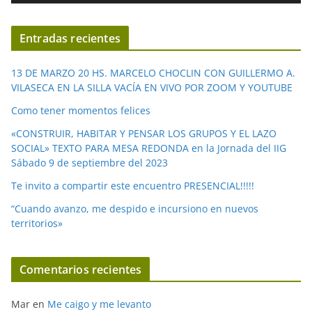
v
í
Entradas recientes
d
e
13 DE MARZO 20 HS. MARCELO CHOCLIN CON GUILLERMO A.
o
VILASECA EN LA SILLA VACÍA EN VIVO POR ZOOM Y YOUTUBE
Como tener momentos felices
«CONSTRUIR, HABITAR Y PENSAR LOS GRUPOS Y EL LAZO
SOCIAL» TEXTO PARA MESA REDONDA en la Jornada del IIG
Sábado 9 de septiembre del 2023
Te invito a compartir este encuentro PRESENCIAL!!!!!
“Cuando avanzo, me despido e incursiono en nuevos
territorios»
Comentarios recientes
Mar
en
Me caigo y me levanto