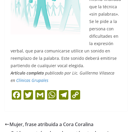
que la técnica
«sin palabras».
Se le pide a la
persona con
dificultades en
la expresión
verbal, que para comunicarse utilice un sonido en
reemplazo de la palabra. Este sonido deberá emitirse
partiendo de cualquier vocal elegida.
Artículo completo
publicado por Lic. Guillermo Vilaseca
en
Clínicas Grupales
F
T
G
W
T
C
a
w
m
h
el
o
c
itt
ai
at
e
p
e
er
l
s
gr
y
Mujer, frase atribuida a Cora Coralina