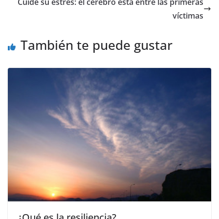
b
A
a
Li
Cuide su estrés: el cerebro está entre las primeras
o
p
m
n
víctimas
o
p
k
También te puede gustar
k
¿Qué es la resiliencia?