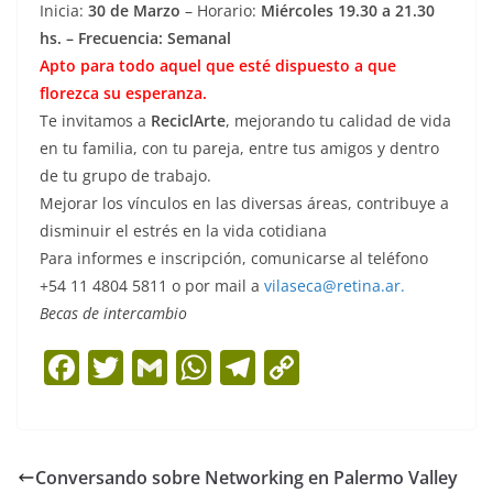
Inicia:
30 de Marzo
– Horario:
Miércoles
19.30 a 21.30
hs. – Frecuencia: Semanal
Apto para todo aquel que esté dispuesto a que
florezca su esperanza.
Te invitamos a
ReciclArte
, mejorando tu calidad de vida
en tu familia, con tu pareja, entre tus amigos y dentro
de tu grupo de trabajo.
Mejorar los vínculos en las diversas áreas, contribuye a
disminuir el estrés en la vida cotidiana
Para informes e inscripción, comunicarse al teléfono
+54 11 4804 5811 o por mail a
vilaseca@retina.ar.
Becas de intercambio
F
T
G
W
T
C
a
w
m
h
el
o
c
itt
ai
at
e
p
e
er
l
s
gr
y
Conversando sobre Networking en Palermo Valley