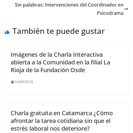
b
A
a
Li
Sin palabras: Intervenciones del Coordinador en
o
p
m
n
Psicodrama
o
p
k
También te puede gustar
k
Imágenes de la Charla Interactiva
abierta a la Comunidad en la filial La
Rioja de la Fundación Osde
14/09/2016
Charla gratuita en Catamarca ¿Cómo
afrontar la tarea cotidiana sin que el
estrés laboral nos deteriore?