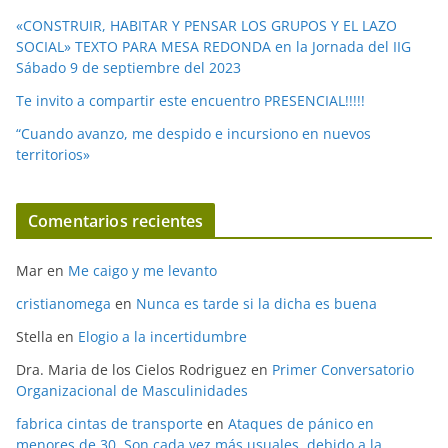
«CONSTRUIR, HABITAR Y PENSAR LOS GRUPOS Y EL LAZO
SOCIAL» TEXTO PARA MESA REDONDA en la Jornada del IIG
Sábado 9 de septiembre del 2023
Te invito a compartir este encuentro PRESENCIAL!!!!!
“Cuando avanzo, me despido e incursiono en nuevos
territorios»
Comentarios recientes
Mar
en
Me caigo y me levanto
cristianomega
en
Nunca es tarde si la dicha es buena
Stella
en
Elogio a la incertidumbre
Dra. Maria de los Cielos Rodriguez
en
Primer Conversatorio
Organizacional de Masculinidades
fabrica cintas de transporte
en
Ataques de pánico en
menores de 30. Son cada vez más usuales, debido a la