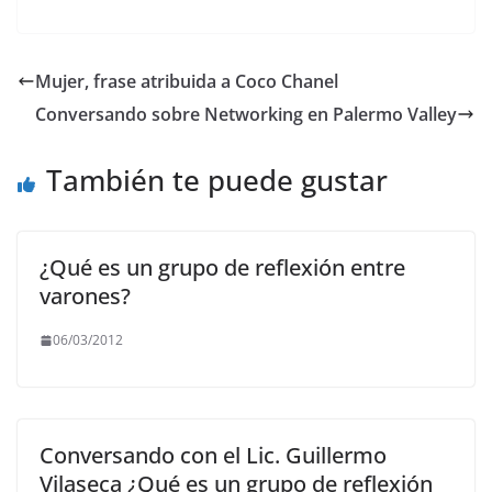
a
w
m
h
el
o
c
itt
ai
at
e
p
e
er
l
s
gr
y
Mujer, frase atribuida a Coco Chanel
b
A
a
Li
Conversando sobre Networking en Palermo Valley
o
p
m
n
o
p
k
También te puede gustar
k
¿Qué es un grupo de reflexión entre
varones?
06/03/2012
Conversando con el Lic. Guillermo
Vilaseca ¿Qué es un grupo de reflexión