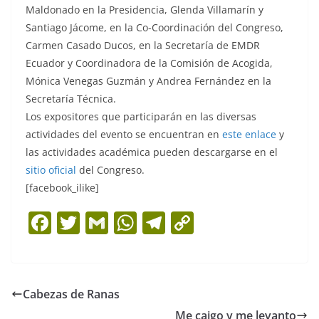
Maldonado en la Presidencia, Glenda Villamarín y
Santiago Jácome, en la Co-Coordinación del Congreso,
Carmen Casado Ducos, en la Secretaría de EMDR
Ecuador y Coordinadora de la Comisión de Acogida,
Mónica Venegas Guzmán y Andrea Fernández en la
Secretaría Técnica.
Los expositores que participarán en las diversas
actividades del evento se encuentran en
este enlace
y
las actividades académica pueden descargarse en el
sitio oficial
del Congreso.
[facebook_ilike]
F
T
G
W
T
C
a
w
m
h
el
o
c
itt
ai
at
e
p
e
er
l
s
gr
y
Cabezas de Ranas
b
A
a
Li
Me caigo y me levanto