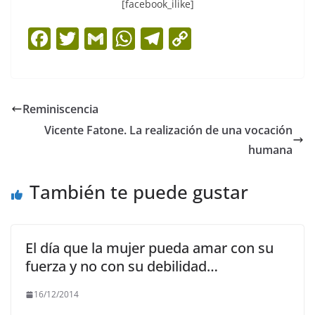
[facebook_ilike]
F
T
G
W
T
C
a
w
m
h
el
o
c
itt
ai
at
e
p
e
er
l
s
gr
y
Reminiscencia
b
A
a
Li
Vicente Fatone. La realización de una vocación
o
p
m
n
humana
o
p
k
También te puede gustar
k
El día que la mujer pueda amar con su
fuerza y no con su debilidad…
16/12/2014