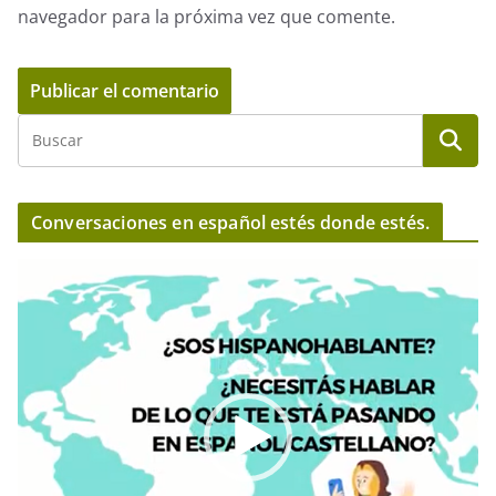
navegador para la próxima vez que comente.
Conversaciones en español estés donde estés.
R
e
p
r
o
d
u
c
t