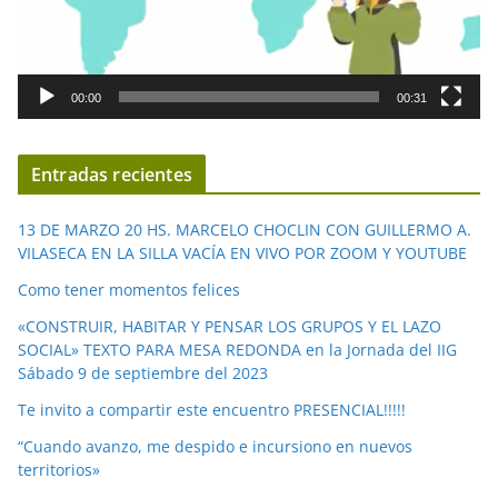
o
r
d
00:00
00:31
e
v
í
Entradas recientes
d
e
13 DE MARZO 20 HS. MARCELO CHOCLIN CON GUILLERMO A.
o
VILASECA EN LA SILLA VACÍA EN VIVO POR ZOOM Y YOUTUBE
Como tener momentos felices
«CONSTRUIR, HABITAR Y PENSAR LOS GRUPOS Y EL LAZO
SOCIAL» TEXTO PARA MESA REDONDA en la Jornada del IIG
Sábado 9 de septiembre del 2023
Te invito a compartir este encuentro PRESENCIAL!!!!!
“Cuando avanzo, me despido e incursiono en nuevos
territorios»