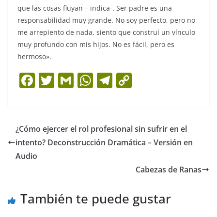
que las cosas fluyan – indica-. Ser padre es una
responsabilidad muy grande. No soy perfecto, pero no
me arrepiento de nada, siento que construí un vínculo
muy profundo con mis hijos. No es fácil, pero es
hermoso».
F
T
G
W
T
C
a
w
m
h
el
o
c
itt
ai
at
e
p
e
er
l
s
gr
y
¿Cómo ejercer el rol profesional sin sufrir en el
b
A
a
Li
intento? Deconstrucción Dramática – Versión en
o
p
m
n
Audio
o
p
k
Cabezas de Ranas
k
También te puede gustar