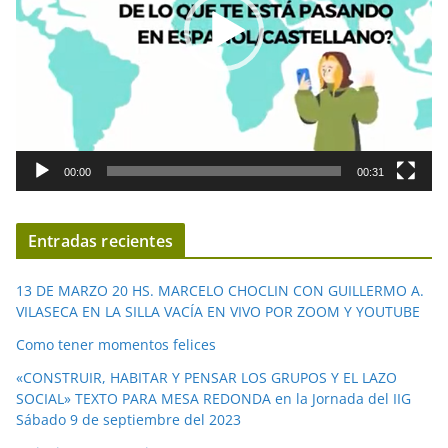
d
u
c
t
o
r
d
00:00
00:31
e
v
í
Entradas recientes
d
e
13 DE MARZO 20 HS. MARCELO CHOCLIN CON GUILLERMO A.
o
VILASECA EN LA SILLA VACÍA EN VIVO POR ZOOM Y YOUTUBE
Como tener momentos felices
«CONSTRUIR, HABITAR Y PENSAR LOS GRUPOS Y EL LAZO
SOCIAL» TEXTO PARA MESA REDONDA en la Jornada del IIG
Sábado 9 de septiembre del 2023