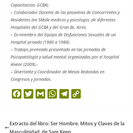
Capacitacion, GCBA).
– Colaborador Docente de las pasantias de Concurrentes y
Residentes (en SM)de medicos y psicologos ,de diferentes
Hospitales del GCBA y del Gran Bs. Aires.
– Ex-miembro del Equipo de Disfunciones Sexuales de un
Hospital privado (1980 a 1988).
– Trabajo premiado presentado en las Jornadas de
Psicopatología y salud mental organizadas por el hospital
Alvear.(2009).-
– Disertante y Coordinador de Mesas Redondas en
Congresos y Jornadas.
F
T
G
W
T
C
a
w
m
h
el
o
c
itt
ai
at
e
p
e
er
l
s
gr
y
Extracto del libro: Ser Hombre. Mitos y Claves de la
b
A
a
Li
Masculinidad, de Sam Keen