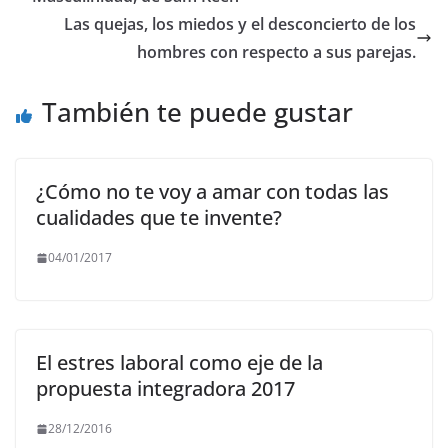
o
p
m
n
Las quejas, los miedos y el desconcierto de los
o
p
k
hombres con respecto a sus parejas.
k
También te puede gustar
¿Cómo no te voy a amar con todas las
cualidades que te invente?
04/01/2017
El estres laboral como eje de la
propuesta integradora 2017
28/12/2016