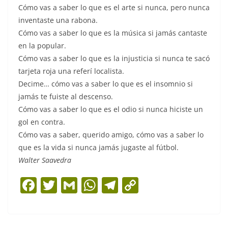
Cómo vas a saber lo que es el arte si nunca, pero nunca
inventaste una rabona.
Cómo vas a saber lo que es la música si jamás cantaste
en la popular.
Cómo vas a saber lo que es la injusticia si nunca te sacó
tarjeta roja una referí localista.
Decime… cómo vas a saber lo que es el insomnio si
jamás te fuiste al descenso.
Cómo vas a saber lo que es el odio si nunca hiciste un
gol en contra.
Cómo vas a saber, querido amigo, cómo vas a saber lo
que es la vida si nunca jamás jugaste al fútbol.
Walter Saavedra
F
T
G
W
T
C
a
w
m
h
el
o
c
itt
ai
at
e
p