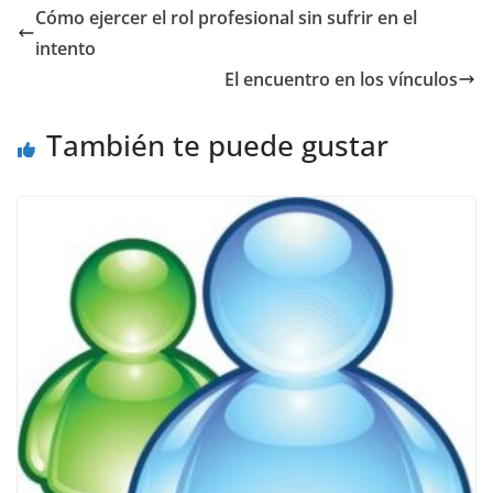
e
er
l
s
gr
y
Cómo ejercer el rol profesional sin sufrir en el
b
A
a
Li
intento
o
p
m
n
El encuentro en los vínculos
o
p
k
También te puede gustar
k