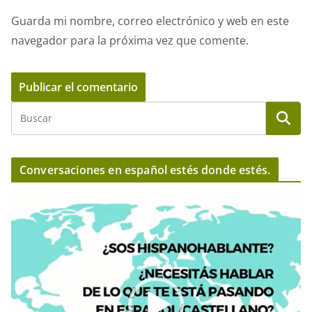
Guarda mi nombre, correo electrónico y web en este
navegador para la próxima vez que comente.
Conversaciones en español estés donde estés.
R
e
p
r
o
d
u