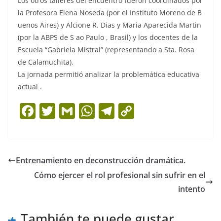
Los otros talleres del encuentro fueron coordinados por
la Profesora Elena Noseda (por el Instituto Moreno de B
uenos Aires) y Alcione R. Dias y Maria Aparecida Martin
(por la ABPS de S ao Paulo , Brasil) y los docentes de la
Escuela “Gabriela Mistral” (representando a Sta. Rosa
de Calamuchita).
La jornada permitió analizar la problemática educativa
actual .
F
T
G
W
T
C
a
w
m
h
el
o
c
itt
ai
at
e
p
e
er
l
s
gr
y
Entrenamiento en deconstrucción dramática.
b
A
a
Li
Cómo ejercer el rol profesional sin sufrir en el
o
p
m
n
intento
o
p
k
También te puede gustar