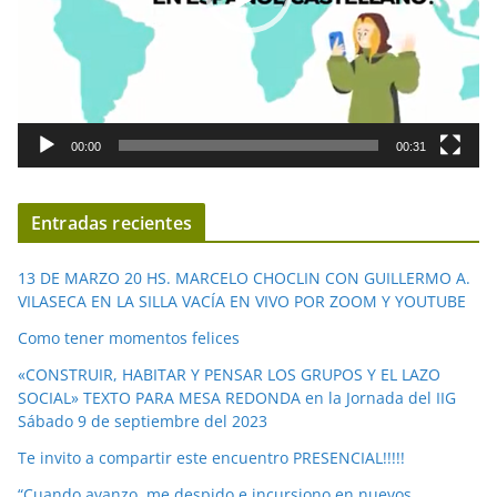
c
t
o
r
d
00:00
00:31
e
v
í
Entradas recientes
d
e
13 DE MARZO 20 HS. MARCELO CHOCLIN CON GUILLERMO A.
o
VILASECA EN LA SILLA VACÍA EN VIVO POR ZOOM Y YOUTUBE
Como tener momentos felices
«CONSTRUIR, HABITAR Y PENSAR LOS GRUPOS Y EL LAZO
SOCIAL» TEXTO PARA MESA REDONDA en la Jornada del IIG
Sábado 9 de septiembre del 2023
Te invito a compartir este encuentro PRESENCIAL!!!!!
“Cuando avanzo, me despido e incursiono en nuevos