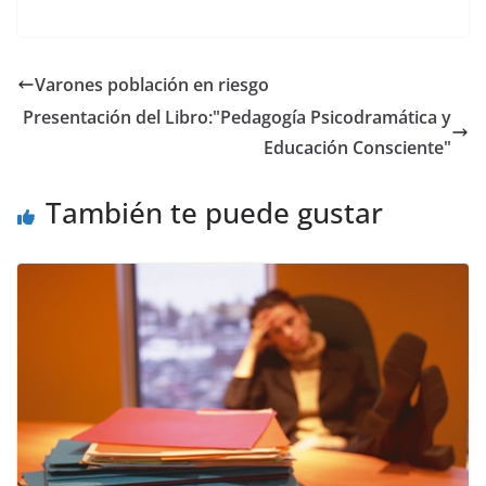
a
w
m
h
el
o
c
itt
ai
at
e
p
e
er
l
s
gr
y
Varones población en riesgo
b
A
a
Li
Presentación del Libro:"Pedagogía Psicodramática y
o
p
m
n
Educación Consciente"
o
p
k
También te puede gustar
k