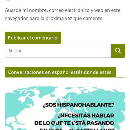
Guarda mi nombre, correo electrónico y web en este
navegador para la próxima vez que comente.
Conversaciones en español estés donde estés.
R
e
p
r
o
d
u