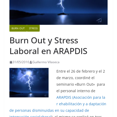
BURN OUT
STRESS
Burn Out y Stress
Laboral en ARAPDIS
31/05/2010
Guillermo Vilaseca
Entre el 26 de febrero y el 2
de marzo, coordiné el
seminario «Burn Out» para
el personal interno de
ARAPDIS (Asociación para la
r ehabilitación y a daptación
de personas disminuidas en su capacidad de
integración sociolaboral
), el mismo se replicó en tres