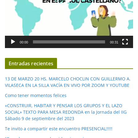
c
t
o
r
d
00:00
00:31
e
v
í
Entradas recientes
d
e
13 DE MARZO 20 HS. MARCELO CHOCLIN CON GUILLERMO A.
o
VILASECA EN LA SILLA VACÍA EN VIVO POR ZOOM Y YOUTUBE
Como tener momentos felices
«CONSTRUIR, HABITAR Y PENSAR LOS GRUPOS Y EL LAZO
SOCIAL» TEXTO PARA MESA REDONDA en la Jornada del IIG
Sábado 9 de septiembre del 2023
Te invito a compartir este encuentro PRESENCIAL!!!!!